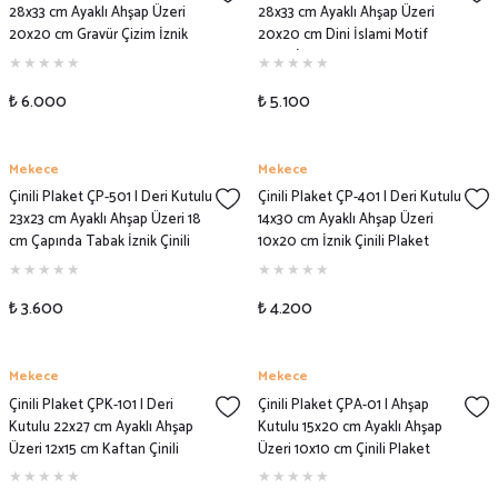
28x33 cm Ayaklı Ahşap Üzeri
28x33 cm Ayaklı Ahşap Üzeri
20x20 cm Gravür Çizim İznik
20x20 cm Dini İslami Motif
Çinili Plaket Modeli
Çizim İznik Çinili Plaket Modeli
₺ 6.000
₺ 5.100
Mekece
Mekece
Çinili Plaket ÇP-501 | Deri Kutulu
Çinili Plaket ÇP-401 | Deri Kutulu
23x23 cm Ayaklı Ahşap Üzeri 18
14x30 cm Ayaklı Ahşap Üzeri
cm Çapında Tabak İznik Çinili
10x20 cm İznik Çinili Plaket
Plaket Modeli
Modeli
₺ 3.600
₺ 4.200
Mekece
Mekece
Çinili Plaket ÇPK-101 | Deri
Çinili Plaket ÇPA-01 | Ahşap
Kutulu 22x27 cm Ayaklı Ahşap
Kutulu 15x20 cm Ayaklı Ahşap
Üzeri 12x15 cm Kaftan Çinili
Üzeri 10x10 cm Çinili Plaket
Plaket Modeli
Modeli