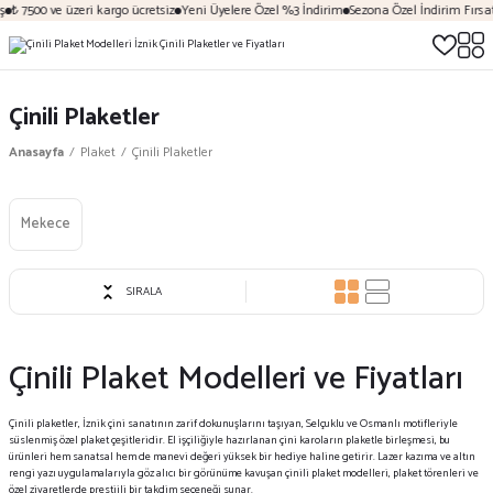
₺ 7500 ve üzeri kargo ücretsiz
Yeni Üyelere Özel %3 İndirim
Sezona Özel İndirim Fırsatla
Çinili Plaketler
Anasayfa
Plaket
Çinili Plaketler
Mekece
SIRALA
Çinili Plaket Modelleri ve Fiyatları
Çinili plaketler, İznik çini sanatının zarif dokunuşlarını taşıyan, Selçuklu ve Osmanlı motifleriyle
süslenmiş özel plaket çeşitleridir. El işçiliğiyle hazırlanan çini karoların plaketle birleşmesi, bu
ürünleri hem sanatsal hem de manevi değeri yüksek bir hediye haline getirir. Lazer kazıma ve altın
rengi yazı uygulamalarıyla göz alıcı bir görünüme kavuşan çinili plaket modelleri, plaket törenleri ve
özel ziyaretlerde prestijli bir takdim seçeneği sunar.