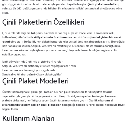
dönemlerinden günümüze kadar uzanan çini sanatı, zarif motifleri ve el işçiliğiyle her dönemde ilgi
görmüş, günümüzde ise plaket modelleriyle yeniden hayat bulmuştur.
Çinili plaket modelleri
,
yalnızca bir ödül değil, aynı zamanda kültürel bir mirasın temsilcisi ve sanatsal bir obje olarak öne
çıkar.
Çinili Plaketlerin Özellikleri
Çini karolar ile ahşabın buluşması olarak tasarlanmış bu plaket modellerinin en önemli farkı,
kullanılan çinilerin
İznik atölyelerinde üretilmesi
ve her birinin
orijinal el çizimi bir sanat
eseri
olmasıdır. Bu özellik, her plaketi benzersiz kılar ve seri üretim plaketlerden ayırır. El emeğiyle
hazırlanan çini karolar, Selçuklu ve Osmanlı motifleriyle süslenerek plaket formuna dönüştürülür.
Lazer kazıma teknolojisiyle işlenen yazılar, altın rengi boyalarla tamamlandığında göz alıcı bir
estetik ortaya çıkar.
İznik atölyelerinde üretilmiş, el çizimi çini karolar
Selçuklu ve Osmanlı motifleriyle süslenmiş özgün tasarımlar
Lazer kazıma ve altın rengi yazı uygulamaları
Sanatsal ve kültürel değeri yüksek plaket çeşitleri
Çinili Plaket Modelleri
Üzerlerinden orjinal el çizimi çini karolar bulunan plaket modelleri, farklı boyut ve tasarım
seçenekleriyle geniş bir ürün yelpazesi sunar. Kare, dikdörtgen veya özel kesim çini karoların
plaketle birleşmesi, her ihtiyaca uygun özgün tasarımlar ortaya çıkarır. Özellikle
kurumsal
ziyaretlerde takdim edilen çinili plaketler
, hem şıklığı hem de kültürel anlamı nedeniyle büyük
beğeni toplar.
Kullanım Alanları