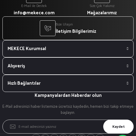
E-Mail ile Destek
Size Çok Yakınız
info@mekece.com
Mağazalarımız
Bize Ulaşın
İletişim Bilgilerimiz
MEKECE Kurumsal
Alışveriş
Hızlı Bağlantılar
Kampanyalardan Haberdar olun
E-Mail adresinizi haber listemize ücretsiz kaydedin, hemen bizi takip etmeye
başlayın.
Kaydet