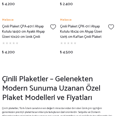
₺ 4.200
₺ 2.400
Mekece
Mekece
Çinili Plaket ÇPA-401 | Ahşap
Çinili Plaket ÇPK-01 | Ahşap
Kutulu 14x30 cm Ayaklı Ahşap
Kutulu 18x24 cm Ahşap Üzeri
Üzeri 10x20 cm İznik Çinili
12x15 cm Kaftan Çinili Plaket
Plaket Modeli
Modeli
₺ 4.200
₺ 4.500
Çinili Plaketler – Gelenekten
Modern Sunuma Uzanan Özel
Plaket Modelleri ve Fiyatları
Çinili plaketler, Türk-İslam sanatının en değerli miraslarından biri olan İznik çini işçiliğini
günümüzün prestijli plaket tasarımlarıyla buluşturan özel ürünlerdir. Selçuklu ve Osmanlı