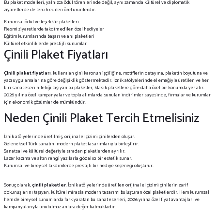
Bu plaket modelleri, yalnızca ödül törenlerinde değil, aynı zamanda kültürel ve diplomatik
ziyaretlerde de tercih edilen özel ürünlerdir.
Kurumsal ödül ve teşekkür plaketleri
Resmi ziyaretlerde takdim edilen özel hediyeler
Eğitim kurumlarında başarı ve anı plaketleri
Kültürel etkinliklerde prestijli sunumlar
Çinili Plaket Fiyatları
Çinili plaket fiyatları
, kullanılan çini karonun işçiliğine, motiflerin detayına, plaketin boyutuna ve
yazı uygulamalarına göre değişiklik göstermektedir. İznik atölyelerinde el emeğiyle üretilen ve her
biri sanat eseri niteliği taşıyan bu plaketler, klasik plaketlere göre daha özel bir konumda yer alır.
2026 yılına özel kampanyalar ve toplu alımlarda sunulan indirimler sayesinde, firmalar ve kurumlar
için ekonomik çözümler de mümkündür.
Neden Çinili Plaket Tercih Etmelisiniz
İznik atölyelerinde üretilmiş, orijinal el çizimi çinilerden oluşur.
Geleneksel Türk sanatını modern plaket tasarımlarıyla birleştirir.
Sanatsal ve kültürel değeriyle sıradan plaketlerden ayrılır.
Lazer kazıma ve altın rengi yazılarla göz alıcı bir estetik sunar.
Kurumsal ve bireysel takdimlerde prestijli bir hediye seçeneği oluşturur.
Sonuç olarak,
çinili plaketler
, İznik atölyelerinde üretilen orijinal el çizimi çinilerin zarif
dokunuşlarını taşıyan, kültürel mirasla modern tasarımı buluşturan özel plaketlerdir. Hem kurumsal
hem de bireysel sunumlarda fark yaratan bu sanat eserleri, 2026 yılına özel fiyat avantajları ve
kampanyalarıyla unutulmaz anlara değer katmaktadır.