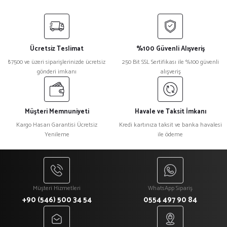
Ücretsiz Teslimat
%100 Güvenli Alışveriş
₺7500 ve üzeri siparişlerinizde ücretsiz
250 Bit SSL Sertifikası ile %100 güvenli
gönderi imkanı
alışveriş
Müşteri Memnuniyeti
Havale ve Taksit İmkanı
Kargo Hasarı Garantisi Ücretsiz
Kredi kartınıza taksit ve banka havalesi
Yenileme
ile ödeme
Müşteri Hizmetleri
WhatsApp Sipariş
+90 (546) 500 34 54
0554 497 90 84