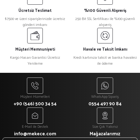
Ücretsiz Teslimat
%100 Güvenli Alışveriş
₺7500 ve üzeri siparişlerinizde ücretsiz
250 Bit SSL Sertifikası ile %100 güvenli
gönderi imkanı
alışveriş
Müşteri Memnuniyeti
Havale ve Taksit İmkanı
Kargo Hasarı Garantisi Ücretsiz
Kredi kartınıza taksit ve banka havalesi
Yenileme
ile ödeme
Müşteri Hizmetleri
WhatsApp Sipariş
+90 (546) 500 34 54
0554 497 90 84
E-Mail ile Destek
Size Çok Yakınız
info@mekece.com
Mağazalarımız