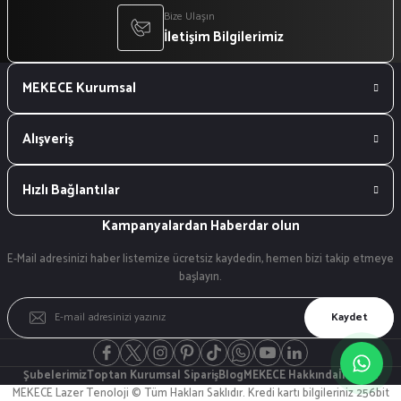
Bize Ulaşın
İletişim Bilgilerimiz
MEKECE Kurumsal
Alışveriş
Hızlı Bağlantılar
Kampanyalardan Haberdar olun
E-Mail adresinizi haber listemize ücretsiz kaydedin, hemen bizi takip etmeye
başlayın.
Kaydet
Şubelerimiz
Toptan Kurumsal Sipariş
Blog
MEKECE Hakkında
İletişim
MEKECE Lazer Tenoloji © Tüm Hakları Saklıdır. Kredi kartı bilgileriniz 256bit