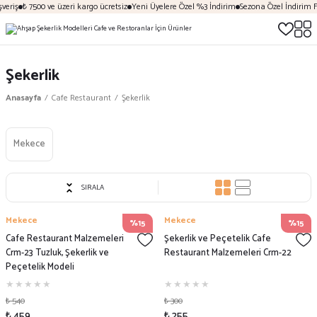
veriş
₺ 7500 ve üzeri kargo ücretsiz
Yeni Üyelere Özel %3 İndirim
Sezona Özel İndirim Fı
Şekerlik
Anasayfa
Cafe Restaurant
Şekerlik
Mekece
SIRALA
Mekece
Mekece
%15
%15
Cafe Restaurant Malzemeleri
Şekerlik ve Peçetelik Cafe
Crm-23 Tuzluk, Şekerlik ve
Restaurant Malzemeleri Crm-22
Peçetelik Modeli
₺ 540
₺ 300
₺ 459
₺ 255