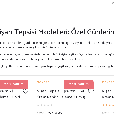
To
işan Tepsisi Modelleri: Özel Günler
ri
, çiftlerin en özel günlerinde en çok tercih edilen organizasyon ürünleri arasında yer al
ticilerle tamamlanarak şık bir bütünlük oluşturur.
modellerde; yazı, renk ve süsleme seçimlerini kişiselleştirebilir, size özel tasarımları gü
 sonrasında da dekoratif bir obje olarak kullanılabilecek kalitededir.
ajlı fiyatlarla sunulan
söz ve nişan tepsisi çeşitleri
, hem estetik hem de işlevselliği bir
Mekece
Mekec
%10 İndirim
%10 İndirim
ps-01G |
Nişan Tepsisi Tps-02S | Gri
Nişan 
lemeli Gold
Krem Renk Süsleme Gümüş
Krem R
si
Pleksi Söz Tepsisi
Kalp S
₺ 1.933
₺ 2.148
₺ 2.148