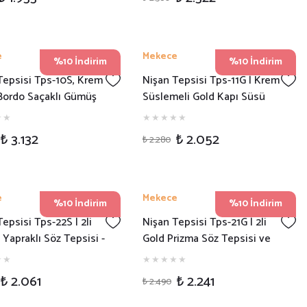
e
Mekece
%10 İndirim
%10 İndirim
Tepsisi Tps-10S, Krem
Nişan Tepsisi Tps-11G | Krem
Bordo Saçaklı Gümüş
Süslemeli Gold Kapı Süsü
öz Tepsisi
Söz Tepsisi
₺ 3.132
₺ 2.052
₺ 2.280
e
Mekece
%10 İndirim
%10 İndirim
epsisi Tps-22S | 2li
Nişan Tepsisi Tps-21G | 2li
Yapraklı Söz Tepsisi -
Gold Prizma Söz Tepsisi ve
 Kahvesi
Damat Kahvesi
₺ 2.061
₺ 2.241
₺ 2.490