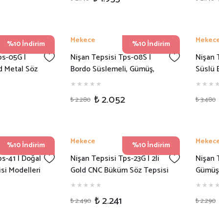
Mekece
Mekec
%10 İndirim
%10 İndirim
ps-05G |
Nişan Tepsisi Tps-08S |
Nişan 
d Metal Söz
Bordo Süslemeli, Gümüş,
Süslü 
Kapı Süsü Söz Tepsisi
Kalp S
₺ 2.052
₺ 2.280
₺ 3.480
Mekece
Mekec
%10 İndirim
%10 İndirim
s-41 | Doğal
Nişan Tepsisi Tps-23G | 2li
Nişan T
si Modelleri
Gold CNC Büküm Söz Tepsisi
Gümüş 
- Damat Kahvesi
Damat
₺ 2.241
₺ 2.490
₺ 2.290