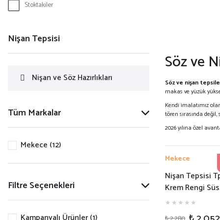
Stoktakiler
Nişan Tepsisi
Söz ve N
Nişan ve Söz Hazırlıkları
Söz ve nişan tepsile
makas ve yüzük yüksel
Kendi imalatımız olan 
Tüm Markalar
tören sırasında değil,
2026 yılına özel avant
Mekece (12)
Mekece
Nişan Tepsisi T
Filtre Seçenekleri
Krem Rengi Süs
Pleksi Söz Tepsi
₺ 2.052
Kampanyalı Ürünler (1)
₺ 2.280