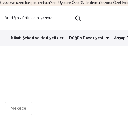
ve üzeri kargo ücretsiz
Yeni Üyelere Özel %3 İndirim
Sezona Özel İndirim Fırs
Nikah Şekeri ve Hediyelikleri
Düğün Davetiyesi
Ahşap 
Mekece