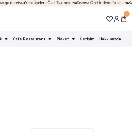
cretsiz
Yeni Üyelere Özel %3 İndirim
Sezona Özel İndirim Fırsatları
Kargo Ha
k
Cafe Restaurant
Plaket
İletişim
Hakkımızda