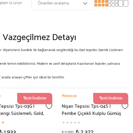
plam 12 ürün
in Vazgeçilmez Detayı
ır. Alyansların kurdele ile bağlanarak sergilendiği bu özel tepsiler, özenle süslenen
venle temin edebilirsiniz. Modern ve zarif detaylarla hazırlanan tepsiler, yalnızca
 arada arayan çiftler için ideal bir tercihtir.
e
Mekece
%10 İndirim
%10 İndirim
Tepsisi Tps-03G |
Nişan Tepsisi Tps-04S |
engi Süslemeli, Gold,
Pembe Çiçekli Kulplu Gümüş
öz Tepsisi
Metal Söz Tepsisi
₺ 1.933
₺ 2.322
₺ 2.580