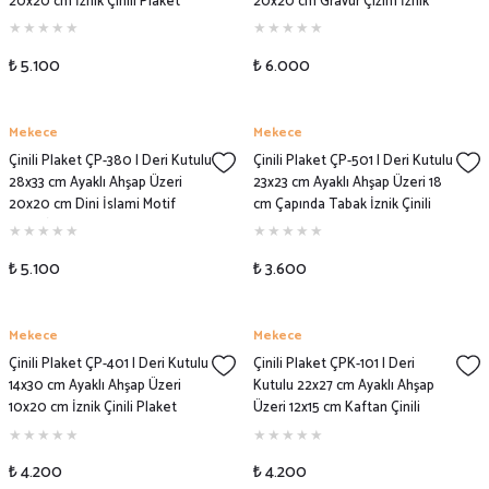
20x20 cm İznik Çinili Plaket
20x20 cm Gravür Çizim İznik
Modeli
Çinili Plaket Modeli
₺ 5.100
₺ 6.000
Mekece
Mekece
Çinili Plaket ÇP-380 | Deri Kutulu
Çinili Plaket ÇP-501 | Deri Kutulu
28x33 cm Ayaklı Ahşap Üzeri
23x23 cm Ayaklı Ahşap Üzeri 18
20x20 cm Dini İslami Motif
cm Çapında Tabak İznik Çinili
Çizim İznik Çinili Plaket Modeli
Plaket Modeli
₺ 5.100
₺ 3.600
Mekece
Mekece
Çinili Plaket ÇP-401 | Deri Kutulu
Çinili Plaket ÇPK-101 | Deri
14x30 cm Ayaklı Ahşap Üzeri
Kutulu 22x27 cm Ayaklı Ahşap
10x20 cm İznik Çinili Plaket
Üzeri 12x15 cm Kaftan Çinili
Modeli
Plaket Modeli
₺ 4.200
₺ 4.200