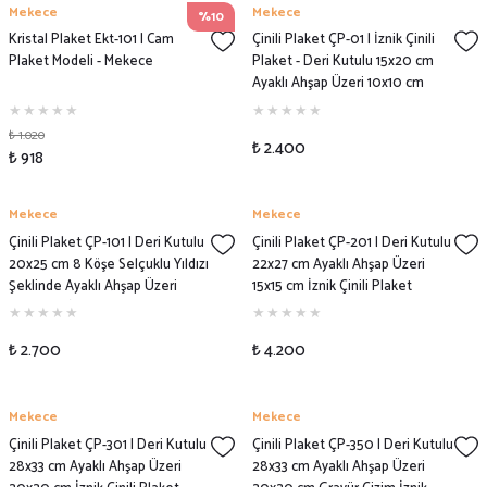
Mekece
Mekece
%10
Kristal Plaket Ekt-101 | Cam
Çinili Plaket ÇP-01 | İznik Çinili
Plaket Modeli - Mekece
Plaket - Deri Kutulu 15x20 cm
Ayaklı Ahşap Üzeri 10x10 cm
Çinili Plaket Modeli
₺ 1.020
₺ 2.400
₺ 918
Mekece
Mekece
Çinili Plaket ÇP-101 | Deri Kutulu
Çinili Plaket ÇP-201 | Deri Kutulu
20x25 cm 8 Köşe Selçuklu Yıldızı
22x27 cm Ayaklı Ahşap Üzeri
Şeklinde Ayaklı Ahşap Üzeri
15x15 cm İznik Çinili Plaket
10x10 cm İznik Çinili Plaket
Modeli
Modeli
₺ 2.700
₺ 4.200
Mekece
Mekece
Çinili Plaket ÇP-301 | Deri Kutulu
Çinili Plaket ÇP-350 | Deri Kutulu
28x33 cm Ayaklı Ahşap Üzeri
28x33 cm Ayaklı Ahşap Üzeri