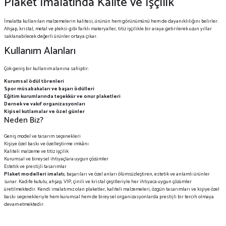
Plaket İmalatında Kalite ve İşçilik
İmalatta kullanılan malzemelerin kalitesi, ürünün hem görünümünü hem de dayanıklılığını belirler.
Ahşap, kristal, metal ve pleksi gibi farklı materyaller, titiz işçilikle bir araya getirilerek uzun yıllar
saklanabilecek değerli ürünler ortaya çıkar.
Kullanım Alanları
Çok geniş bir kullanım alanına sahiptir:
Kurumsal ödül törenleri
Spor müsabakaları ve başarı ödülleri
Eğitim kurumlarında teşekkür ve onur plaketleri
Dernek ve vakıf organizasyonları
Kişisel kutlamalar ve özel günler
Neden Biz?
Geniş model ve tasarım seçenekleri
Kişiye özel baskı ve özelleştirme imkânı
Kaliteli malzeme ve titiz işçilik
Kurumsal ve bireysel ihtiyaçlara uygun çözümler
Estetik ve prestijli tasarımlar
Plaket modelleri imalatı
, başarıları ve özel anları ölümsüzleştiren, estetik ve anlamlı ürünler
sunar. Kadife kutulu, ahşap, VIP, çinili ve kristal çeşitleriyle her ihtiyaca uygun çözümler
üretilmektedir. Kendi imalatımız olan plaketler, kaliteli malzemeleri, özgün tasarımları ve kişiye özel
baskı seçenekleriyle hem kurumsal hem de bireysel organizasyonlarda prestijli bir tercih olmaya
devam etmektedir.