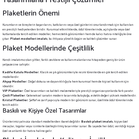
Plaketlerin Önemi
Kurumların ve bireylerin başarılarını, katkılarını veya özel günlerini onurlandırmak için kullanılan
en prestijli hediyelerden biridir. Kurumsal etkinliklerde, ödül törenlerinde, açılışlarda veya özel
kutlamalarda tercih edilen modeller, hem estetik görünümleri hem de kalıcı hatıra niteliğiyle öne
çıkar.
Plaket modelleri imalatı
, bu ihtiyaca yönelik özgün ve kaliteli çözümler sunar.
Plaket Modellerinde Çeşitlilik
Kendi imalatımız olan şiltler, farklı zevklere ve kullanım alanlarına hitap eden geniş bir ürün
yelpazesine sahiptir.
Kadife Kutulu Modeller:
Klasik ve şık görünümleriyle resmi törenlerde en çok tercih edilen
modellerdir.
Ahşap Modeller:
Doğal dokusu ve dayanıklılığıyla hem kurumsal hem de kişisel kullanım için
idealdir.
VIP Plaketler:
Özel tasarımları ve kaliteli malzemeleriyle prestijli organizasyonlarda fark yaratır.
Çinili Plaketler:
Geleneksel sanatın modern tasarımla buluştuğu, estetik değeri yüksek modellerdir.
Kristal Plaketler:
Şeffaf ve zarif yapısıyla modern bir görünüm sunar, özellikle ödül törenlerinde
tercih edilir.
Baskılı ve Kişiye Özel Tasarımlar
Ürünlerimiz yalnızca standart modellerden ibaret değildir.
Baskılı plaket imalatı
, kişiye özel
mesajlar, logolar veya isimlerle özelleştirilmiş tasarımlar sunar. Bu sayede her ödül, verildiği kişiye
özel ve anlamlı bir hatıra haline gelir.