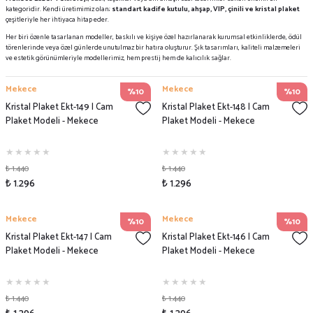
kategoridir. Kendi üretimimiz olan;
standart kadife kutulu, ahşap, VIP, çinili ve kristal plaket
çeşitleriyle her ihtiyaca hitap eder.
Her biri özenle tasarlanan modeller, baskılı ve kişiye özel hazırlanarak kurumsal etkinliklerde, ödül
törenlerinde veya özel günlerde unutulmaz bir hatıra oluşturur. Şık tasarımları, kaliteli malzemeleri
ve estetik görünümleriyle modellerimiz, hem prestij hem de kalıcılık sağlar.
Mekece
Mekece
%10
%10
Kristal Plaket Ekt-149 | Cam
Kristal Plaket Ekt-148 | Cam
Plaket Modeli - Mekece
Plaket Modeli - Mekece
₺ 1.440
₺ 1.440
₺ 1.296
₺ 1.296
Mekece
Mekece
%10
%10
Kristal Plaket Ekt-147 | Cam
Kristal Plaket Ekt-146 | Cam
Plaket Modeli - Mekece
Plaket Modeli - Mekece
₺ 1.440
₺ 1.440