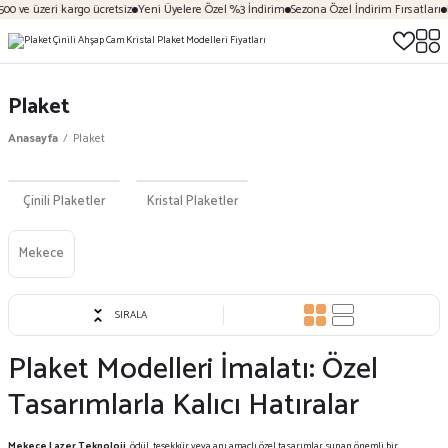
 ve üzeri kargo ücretsiz
Yeni Üyelere Özel %3 İndirim
Sezona Özel İndirim Fırsatları
Kar
Plaket
Anasayfa
Plaket
Çinili Plaketler
Kristal Plaketler
Mekece
SIRALA
Plaket Modelleri İmalatı: Özel
Tasarımlarla Kalıcı Hatıralar
Mekece Lazer Teknoloji
, ödül, teşekkür veya anı amaçlı özel tasarımlar sunan önemli bir