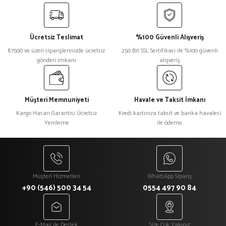
Ücretsiz Teslimat
%100 Güvenli Alışveriş
₺7500 ve üzeri siparişlerinizde ücretsiz
250 Bit SSL Sertifikası ile %100 güvenli
gönderi imkanı
alışveriş
Müşteri Memnuniyeti
Havale ve Taksit İmkanı
Kargo Hasarı Garantisi Ücretsiz
Kredi kartınıza taksit ve banka havalesi
Yenileme
ile ödeme
Müşteri Hizmetleri
WhatsApp Sipariş
+90 (546) 500 34 54
0554 497 90 84
E-Mail ile Destek
Size Çok Yakınız