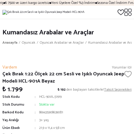
iş
₺ 7500 ve üzeri kargo ücretsiz
Yeni Üyelere Özel %3 İndirim
Sezona Özel İndirim Fırsa
Kumandasız Arabalar ve Araçlar
Anasayfa
Oyuncak
Oyuncak Arabalar ve Araçlar
Kumandasız Arabalar ve Araç
Vardem
Yorumlar (0)
Çek Bırak 1:22 Ölçek 22 cm Sesli ve Işıklı Oyuncak Jeep
Modeli HCL-901A Beyaz
₺ 1.799
₺ 192
den başlayan taksitlerle!
Taksit Seçenekleri
Stok Kodu
HCL-901A_51919
Stok Durumu
Stokta var
Barkod Kodu
8694359086390B1
Yaş Aralığı
3+ yaş
Ürün Ebadı
21,9 x 11,4 x 9,8 cm