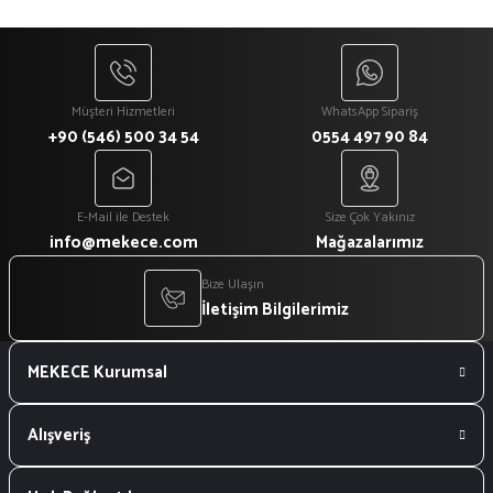
Müşteri Hizmetleri
WhatsApp Sipariş
+90 (546) 500 34 54
0554 497 90 84
E-Mail ile Destek
Size Çok Yakınız
info@mekece.com
Mağazalarımız
Bize Ulaşın
İletişim Bilgilerimiz
MEKECE Kurumsal
Alışveriş