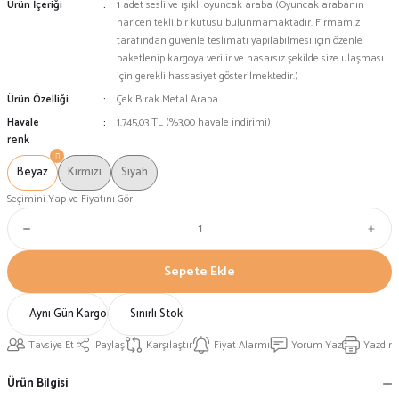
Ürün İçeriği
1 adet sesli ve ışıklı oyuncak araba (Oyuncak arabanın
haricen tekli bir kutusu bulunmamaktadır. Firmamız
tarafından güvenle teslimatı yapılabilmesi için özenle
paketlenip kargoya verilir ve hasarsız şekilde size ulaşması
için gerekli hassasiyet gösterilmektedir.)
Ürün Özelliği
Çek Bırak Metal Araba
Havale
1.745,03 TL (%3,00 havale indirimi)
renk
Beyaz
Kırmızı
Siyah
Seçimini Yap ve Fiyatını Gör
Sepete Ekle
Aynı Gün Kargo
Sınırlı Stok
Tavsiye Et
Paylaş
Karşılaştır
Fiyat Alarmı
Yorum Yaz
Yazdır
Ürün Bilgisi