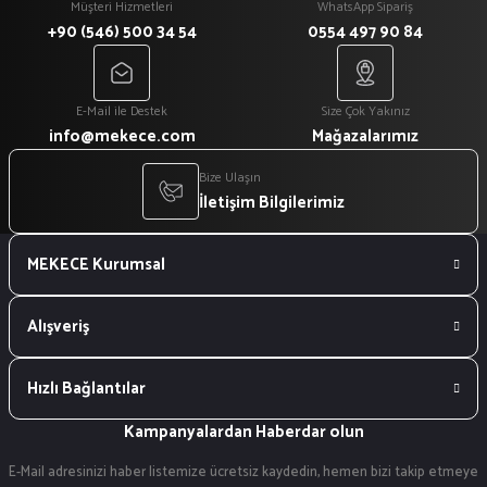
Müşteri Hizmetleri
WhatsApp Sipariş
+90 (546) 500 34 54
0554 497 90 84
E-Mail ile Destek
Size Çok Yakınız
info@mekece.com
Mağazalarımız
Bize Ulaşın
İletişim Bilgilerimiz
MEKECE Kurumsal
Alışveriş
Hızlı Bağlantılar
Kampanyalardan Haberdar olun
E-Mail adresinizi haber listemize ücretsiz kaydedin, hemen bizi takip etmeye