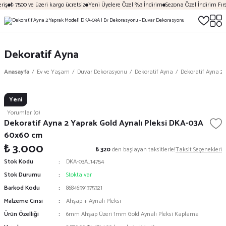
iş
₺ 7500 ve üzeri kargo ücretsiz
Yeni Üyelere Özel %3 İndirim
Sezona Özel İndirim Fırsa
Dekoratif Ayna
Anasayfa
Ev ve Yaşam
Duvar Dekorasyonu
Dekoratif Ayna
Dekoratif Ayna 2 
Yeni
Yorumlar (0)
Dekoratif Ayna 2 Yaprak Gold Aynalı Pleksi DKA-03A
60x60 cm
₺ 3.000
₺ 320
den başlayan taksitlerle!
Taksit Seçenekleri
Stok Kodu
DKA-03A_14754
Stok Durumu
Stokta var
Barkod Kodu
86846591375321
Malzeme Cinsi
Ahşap + Aynalı Pleksi
Ürün Özelliği
6mm Ahşap Üzeri 1mm Gold Aynalı Pleksi Kaplama