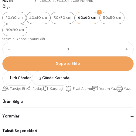
Havale
2.880,00 TL (%4,00 havale indirimi)
Ölçü
30x30 cm
40x40 cm
50x50 cm
60x60 cm
80x80 cm
90x90 cm
Seçimini Yap ve Fiyatını Gör
Sepete Ekle
Hızlı Gönderi
3 Günde Kargoda
Tavsiye Et
Paylaş
Karşılaştır
Fiyat Alarmı
Yorum Yaz
Yazdır
Ürün Bilgisi
Yorumlar
Taksit Seçenekleri