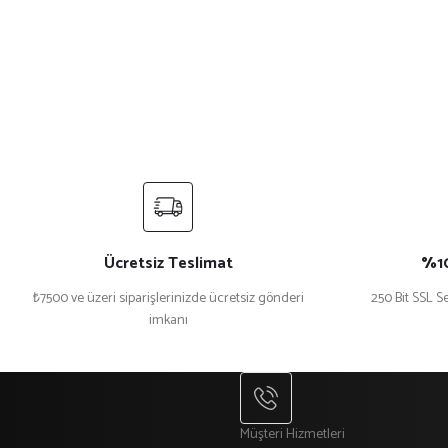
Ücretsiz Teslimat
%10
₺7500 ve üzeri siparişlerinizde ücretsiz gönderi
250 Bit SSL Se
imkanı
Müşteri Hizmetleri