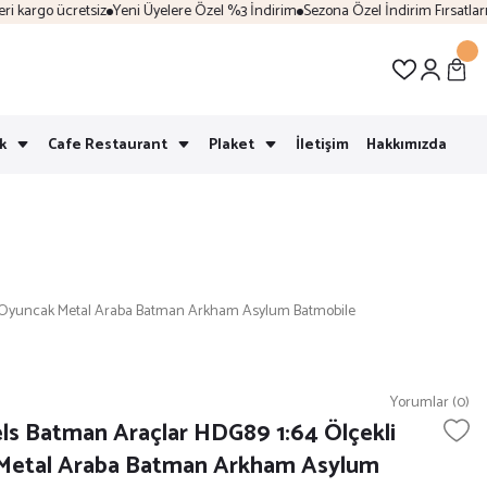
kargo ücretsiz
Yeni Üyelere Özel %3 İndirim
Sezona Özel İndirim Fırsatları
Ka
k
Cafe Restaurant
Plaket
İletişim
Hakkımızda
i Oyuncak Metal Araba Batman Arkham Asylum Batmobile
Yorumlar (0)
s Batman Araçlar HDG89 1:64 Ölçekli
Metal Araba Batman Arkham Asylum