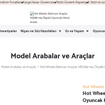
im Fırsatları
Kargo Hasar Güvencesi
%100 Güvenli Alışveriş
₺ 7500 ve üzeri 
Davetiyeler
Nişan ve Söz Hazırlıkları
Ev ve Yaşam
Oyunca
Model Arabalar ve Araçlar
Model Arabalar ve Araçlar
Hot Wheels Batman Araçlar HDG89 1:64 Ölçekl
Hot Wheels
Hot Wheel
Oyuncak 