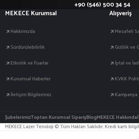
+90 (546) 500 34 54
MEKECE Kurumsal
Alışveriş
Hakkımızda
Mesafeli S
Sürdürülebilirlik
Gizlilik ve
Etkinlik ve Fuarlar
İptal ve İa
Kurumsal Haberler
KVKK Polit
İletişim Bilgilerimiz
Kampanya K
Şubelerimiz
Toptan Kurumsal Sipariş
Blog
MEKECE Hakkında
MEKECE Lazer Tenoloji © Tüm Hakları Saklıdır. Kredi kartı bilgil