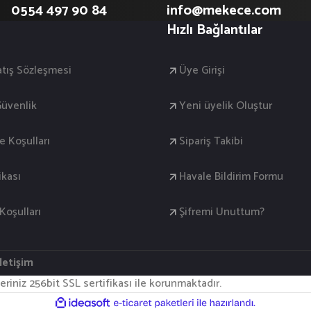
0554 497 90 84
info@mekece.com
Hızlı Bağlantılar
atış Sözleşmesi
Üye Girişi
 Güvenlik
Yeni üyelik Oluştur
de Koşulları
Sipariş Takibi
ikası
Havale Bildirim Formu
oşulları
Şifremi Unuttum?
İletişim
eriniz 256bit SSL sertifikası ile korunmaktadır.
ile
ideasoft
e-