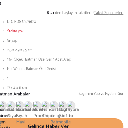
e
₺ 21
den başlayan taksitlerle!
Taksit Seçenekleri
LTC-HDG89_71670
Stokta yok
3+ yaş
2,5 x 2,9 x 7,5 cm
1:64 Ölçekli Batman Özel Seri 1 Adet Araç
Hot Wheels Batman Özel Serisi
1
17 x 4 x 11 cm
atman Arabalar
Seçimini Yap ve Fiyatını Gör
Gelince Haber Ver