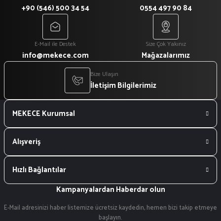
+90 (546) 500 34 54
0554 497 90 84
E-Mail ile Destek
Size Çok Yakınız
info@mekece.com
Mağazalarımız
Bize Ulaşın
İletişim Bilgilerimiz
MEKECE Kurumsal
Alışveriş
Hızlı Bağlantılar
Kampanyalardan Haberdar olun
E-Mail adresinizi haber listemize ücretsiz kaydedin, hemen bizi takip etmeye
başlayın.