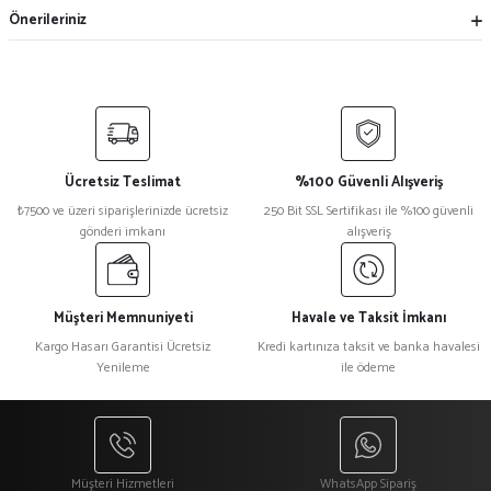
Önerileriniz
Ücretsiz Teslimat
%100 Güvenli Alışveriş
₺7500 ve üzeri siparişlerinizde ücretsiz
250 Bit SSL Sertifikası ile %100 güvenli
gönderi imkanı
alışveriş
Müşteri Memnuniyeti
Havale ve Taksit İmkanı
Kargo Hasarı Garantisi Ücretsiz
Kredi kartınıza taksit ve banka havalesi
Yenileme
ile ödeme
Müşteri Hizmetleri
WhatsApp Sipariş