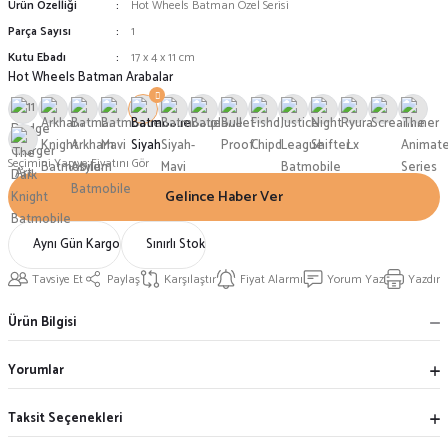
Ürün Özelliği
Hot Wheels Batman Özel Serisi
Parça Sayısı
1
Kutu Ebadı
17 x 4 x 11 cm
Hot Wheels Batman Arabalar
Seçimini Yap ve Fiyatını Gör
Gelince Haber Ver
Aynı Gün Kargo
Sınırlı Stok
Tavsiye Et
Paylaş
Karşılaştır
Fiyat Alarmı
Yorum Yaz
Yazdır
Ürün Bilgisi
Yorumlar
Taksit Seçenekleri