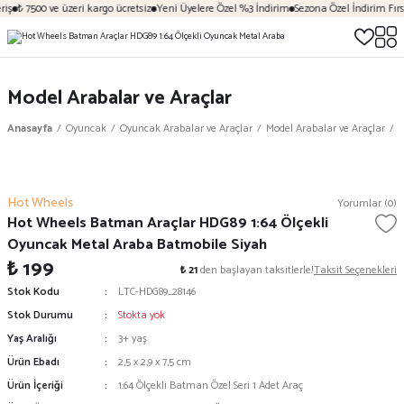
iş
₺ 7500 ve üzeri kargo ücretsiz
Yeni Üyelere Özel %3 İndirim
Sezona Özel İndirim Fırsa
Model Arabalar ve Araçlar
Anasayfa
Oyuncak
Oyuncak Arabalar ve Araçlar
Model Arabalar ve Araçlar
H
Hot Wheels
Yorumlar (0)
Hot Wheels Batman Araçlar HDG89 1:64 Ölçekli
Oyuncak Metal Araba Batmobile Siyah
₺ 199
₺ 21
den başlayan taksitlerle!
Taksit Seçenekleri
Stok Kodu
LTC-HDG89_28146
Stok Durumu
Stokta yok
Yaş Aralığı
3+ yaş
Ürün Ebadı
2,5 x 2,9 x 7,5 cm
Ürün İçeriği
1:64 Ölçekli Batman Özel Seri 1 Adet Araç