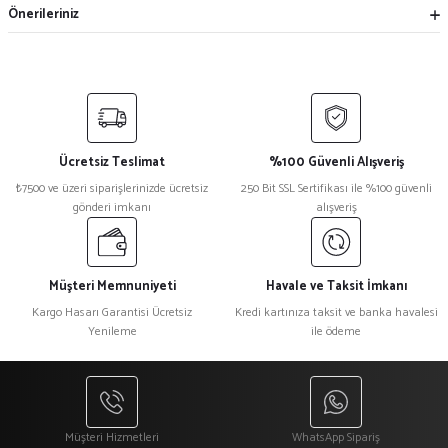
Önerileriniz
Ücretsiz Teslimat
%100 Güvenli Alışveriş
₺7500 ve üzeri siparişlerinizde ücretsiz
250 Bit SSL Sertifikası ile %100 güvenli
gönderi imkanı
alışveriş
Müşteri Memnuniyeti
Havale ve Taksit İmkanı
Kargo Hasarı Garantisi Ücretsiz
Kredi kartınıza taksit ve banka havalesi
Yenileme
ile ödeme
Müşteri Hizmetleri
WhatsApp Sipariş