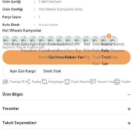
Ürün İçeriği
1 Adet Kamyon
Ürün Özelliği
Hot Wheels Kamyonlar Serisi
Parça Sayısı
1
Kutu Ebadı
11 x 4 x 13 cm
Hot Wheels Kamyonlar
Seçimini Yap ve Fiyatını Gör
Gelince Haber Ver
Aynı Gün Kargo
Sınırlı Stok
Tavsiye Et
Paylaş
Karşılaştır
Fiyat Alarmı
Yorum Yaz
Yazdır
Ürün Bilgisi
Yorumlar
Taksit Seçenekleri