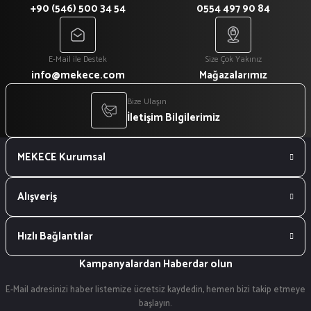
+90 (546) 500 34 54
0554 497 90 84
E-Mail ile Destek
Size Çok Yakınız
info@mekece.com
Mağazalarımız
Bize Ulaşın
İletişim Bilgilerimiz
MEKECE Kurumsal
Alışveriş
Hızlı Bağlantılar
Kampanyalardan Haberdar olun
E-Mail adresinizi haber listemize ücretsiz kaydedin, hemen bizi takip etmeye
başlayın.