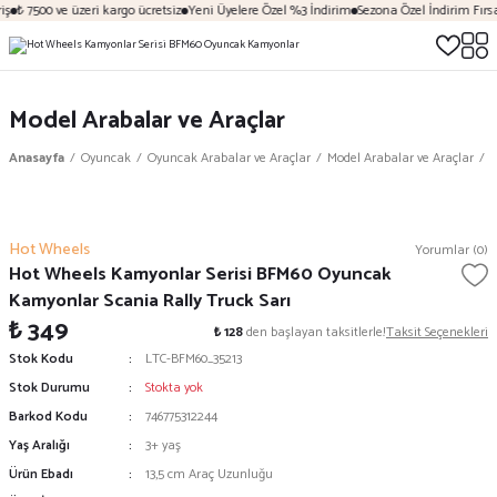
ş
₺ 7500 ve üzeri kargo ücretsiz
Yeni Üyelere Özel %3 İndirim
Sezona Özel İndirim Fırsat
Model Arabalar ve Araçlar
Anasayfa
Oyuncak
Oyuncak Arabalar ve Araçlar
Model Arabalar ve Araçlar
H
Hot Wheels
Yorumlar (0)
Hot Wheels Kamyonlar Serisi BFM60 Oyuncak
Kamyonlar Scania Rally Truck Sarı
₺ 349
₺ 128
den başlayan taksitlerle!
Taksit Seçenekleri
Stok Kodu
LTC-BFM60_35213
Stok Durumu
Stokta yok
Barkod Kodu
746775312244
Yaş Aralığı
3+ yaş
Ürün Ebadı
13,5 cm Araç Uzunluğu