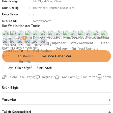
Ürün İçeriği
1:64 Ölçekli Steer Clear
Ürün Özelliği
Hot Wheels Monster Trucks Serisi
Parça Sayısı
1
Kutu Ebadı
14 x 7 x 16,5 cm
Hot Whells Monster Trucks
Seçimini Yap ve Fiyatını Gör
Gelince Haber Ver
Aynı Gün Kargo
Sınırlı Stok
Tavsiye Et
Paylaş
Karşılaştır
Fiyat Alarmı
Yorum Yaz
Yazdır
Ürün Bilgisi
Yorumlar
Taksit Seçenekleri