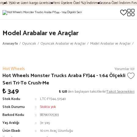
iş
₺ 7500 ve üzeri kargo ücretsiz
Yeni Üyelere Özel %3 İndirim
Sezona Özel İndirim Fırsa
Model Arabalar ve Araçlar
Anasayfa
Oyuncak
Oyuncak Arabalar ve Araçlar
Model Arabalar ve Araçlar
H
Hot Wheels
Yorumlar (0)
Hot Wheels Monster Trucks Araba FYJ44 - 1:64 Ölçekli
Seri Tri-To Crush-Me
₺ 349
₺ 128
den başlayan taksitlerle!
Taksit Seçenekleri
Stok Kodu
LTC-FYJ44_51540
Stok Durumu
Stokta yok
Barkod Kodu
887961705393
Yaş Aralığı
3+ yaş
Ürün Ebadı
10 cm Araç Uzunluğu