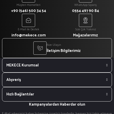
Müşteri Hizmetleri
WhatsApp Sipariş
+90 (546) 500 34 54
0554 497 90 84
E-Mail ile Destek
Size Çok Yakınız
info@mekece.com
Mağazalarımız
Bize Ulaşın
İletişim Bilgilerimiz
MEKECE Kurumsal
Alışveriş
Hızlı Bağlantılar
Kampanyalardan Haberdar olun
E-Mail adresinizi haber listemize ücretsiz kaydedin, hemen bizi takip etmeye