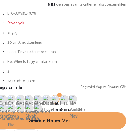
₺ 53
den başlayan taksitlerle!
Taksit Seçenekleri
LTC-BDW51_41875
Stokta yok
3+ yaş
20 cm Araç Uzunluğu
1 adet Tır ve 1 adet model araba
Hot Wheels Taşıyıcı Tırlar Serisi
2
24,1 x 16,5 x 5,1 cm
ıyıcı Tırlar
Seçimini Yap ve Fiyatını Gör
Gelince Haber Ver