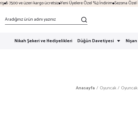
₺ 7500 ve üzeri kargo ücretsiz
Yeni Üyelere Özel %3 İndirim
Sezona Özel İndir
Nikah Şekeri ve Hediyelikleri
Düğün Davetiyesi
Nişan 
Anasayfa
Oyuncak
Oyuncak 