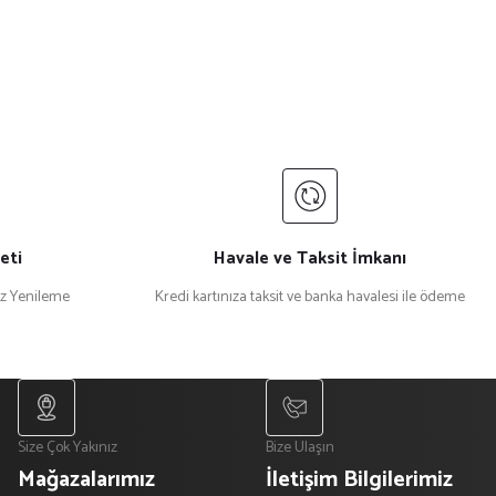
eti
Havale ve Taksit İmkanı
iz Yenileme
Kredi kartınıza taksit ve banka havalesi ile ödeme
Size Çok Yakınız
Bize Ulaşın
Mağazalarımız
İletişim Bilgilerimiz