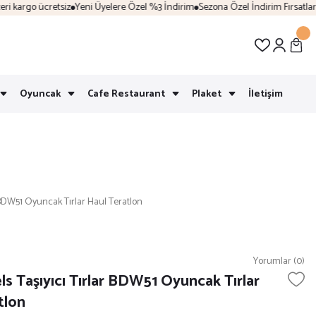
 kargo ücretsiz
Yeni Üyelere Özel %3 İndirim
Sezona Özel İndirim Fırsatları
K
Oyuncak
Cafe Restaurant
Plaket
İletişim
 BDW51 Oyuncak Tırlar Haul Teratlon
Yorumlar (0)
s Taşıyıcı Tırlar BDW51 Oyuncak Tırlar
tlon