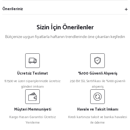
Önerileriniz
Sizin İçin Önerilenler
Bütçenize uygun fiyatlarla haftanın trendlerinde öne çıkanları keşfedin
Mekece
%5
Nikah Şekeri Hediyeliği Metal Ayna Magnet Nks-01
Ücretsiz Teslimat
%100 Güvenli Alışveriş
₺ 47
₺7500 ve üzeri siparişlerinizde ücretsiz
250 Bit SSL Sertifikası ile %100 güvenli
₺ 45
gönderi imkanı
alışveriş
%15
Kristal Plaket Ekt-165a
Müşteri Memnuniyeti
Havale ve Taksit İmkanı
Kargo Hasarı Garantisi Ücretsiz
Kredi kartınıza taksit ve banka havalesi
Yenileme
ile ödeme
₺ 1.080