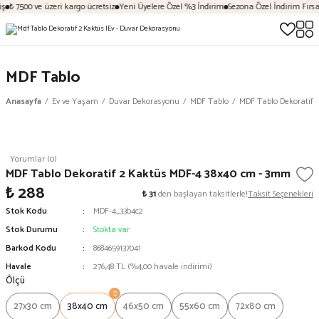
ş
₺ 7500 ve üzeri kargo ücretsiz
Yeni Üyelere Özel %3 İndirim
Sezona Özel İndirim Fırsat
MDF Tablo
Anasayfa
Ev ve Yaşam
Duvar Dekorasyonu
MDF Tablo
MDF Tablo Dekoratif 
Yorumlar (0)
MDF Tablo Dekoratif 2 Kaktüs MDF-4 38x40 cm - 3mm
₺ 288
₺ 31
den başlayan taksitlerle!
Taksit Seçenekleri
Stok Kodu
MDF-4_33b4c2
Stok Durumu
Stokta var
Barkod Kodu
8684659137041
Havale
276,48 TL (%4,00 havale indirimi)
Ölçü
27x30 cm
38x40 cm
46x50 cm
55x60 cm
72x80 cm