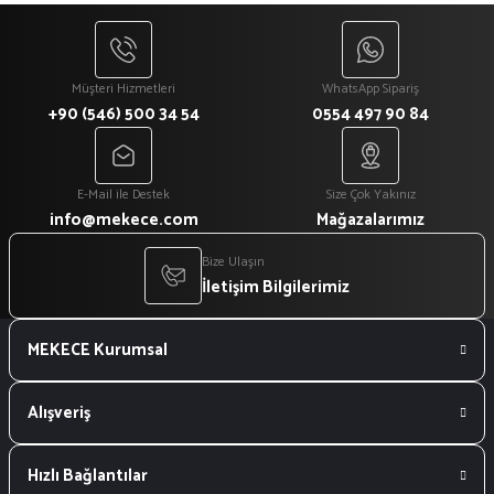
₺ 918
Müşteri Hizmetleri
WhatsApp Sipariş
+90 (546) 500 34 54
0554 497 90 84
E-Mail ile Destek
Size Çok Yakınız
info@mekece.com
Mağazalarımız
Bize Ulaşın
İletişim Bilgilerimiz
MEKECE Kurumsal
Alışveriş
Hızlı Bağlantılar