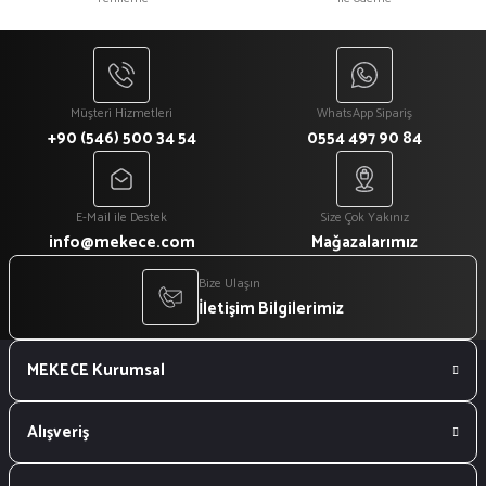
₺ 1.080
₺ 918
Müşteri Hizmetleri
WhatsApp Sipariş
+90 (546) 500 34 54
0554 497 90 84
E-Mail ile Destek
Size Çok Yakınız
info@mekece.com
Mağazalarımız
Bize Ulaşın
İletişim Bilgilerimiz
MEKECE Kurumsal
Alışveriş