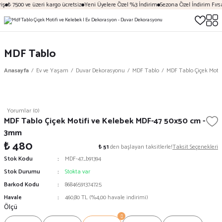
ş
₺ 7500 ve üzeri kargo ücretsiz
Yeni Üyelere Özel %3 İndirim
Sezona Özel İndirim Fırsat
MDF Tablo
Anasayfa
Ev ve Yaşam
Duvar Dekorasyonu
MDF Tablo
MDF Tablo Çiçek Moti
Yorumlar (0)
MDF Tablo Çiçek Motifi ve Kelebek MDF-47 50x50 cm -
3mm
₺ 480
₺ 51
den başlayan taksitlerle!
Taksit Seçenekleri
Stok Kodu
MDF-47_b91394
Stok Durumu
Stokta var
Barkod Kodu
86846591374725
Havale
460,80 TL (%4,00 havale indirimi)
Ölçü