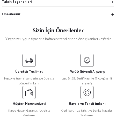
Taksit Seçenekleri
Önerileriniz
Sizin İçin Önerilenler
Bütçenize uygun fiyatlarla haftanın trendlerinde öne çıkanları keşfedin
Mekece
%5
Nikah Şekeri Hediyeliği Metal Ayna Magnet Nks-01
Ücretsiz Teslimat
%100 Güvenli Alışveriş
₺ 47
₺7500 ve üzeri siparişlerinizde ücretsiz
250 Bit SSL Sertifikası ile %100 güvenli
₺ 45
gönderi imkanı
alışveriş
%15
Kristal Plaket Ekt-165a
Müşteri Memnuniyeti
Havale ve Taksit İmkanı
Kargo Hasarı Garantisi Ücretsiz
Kredi kartınıza taksit ve banka havalesi
Yenileme
ile ödeme