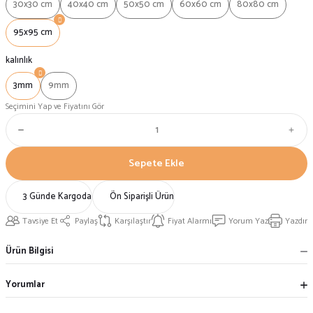
30x30 cm
40x40 cm
50x50 cm
60x60 cm
80x80 cm
95x95 cm
kalınlık
3mm
9mm
Seçimini Yap ve Fiyatını Gör
Sepete Ekle
3 Günde Kargoda
Ön Siparişli Ürün
Tavsiye Et
Paylaş
Karşılaştır
Fiyat Alarmı
Yorum Yaz
Yazdır
Ürün Bilgisi
Yorumlar