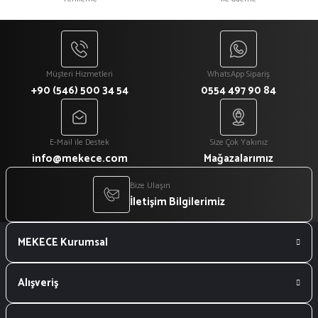
₺ 1.080
₺ 918
Müşteri Hizmetleri
WhatsApp Sipariş
+90 (546) 500 34 54
0554 497 90 84
E-Mail ile Destek
Size Çok Yakınız
info@mekece.com
Mağazalarımız
Bize Ulaşın
İletişim Bilgilerimiz
MEKECE Kurumsal
Alışveriş