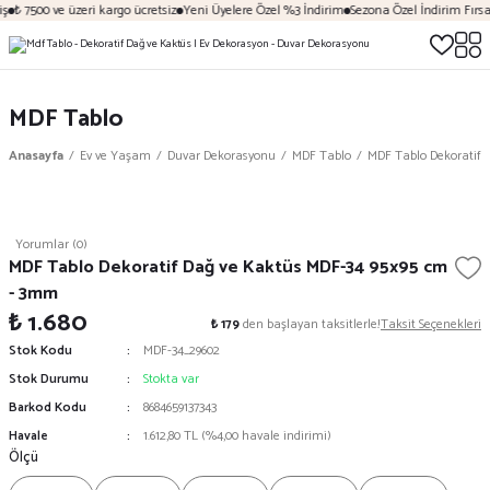
ş
₺ 7500 ve üzeri kargo ücretsiz
Yeni Üyelere Özel %3 İndirim
Sezona Özel İndirim Fırsat
MDF Tablo
Anasayfa
Ev ve Yaşam
Duvar Dekorasyonu
MDF Tablo
MDF Tablo Dekoratif 
Yorumlar (0)
MDF Tablo Dekoratif Dağ ve Kaktüs MDF-34 95x95 cm
- 3mm
₺ 1.680
₺ 179
den başlayan taksitlerle!
Taksit Seçenekleri
Stok Kodu
MDF-34_29602
Stok Durumu
Stokta var
Barkod Kodu
8684659137343
Havale
1.612,80 TL (%4,00 havale indirimi)
Ölçü