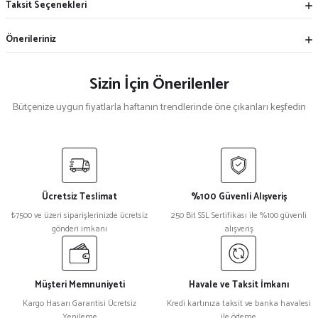
Taksit Seçenekleri
Önerileriniz
Sizin İçin Önerilenler
Bütçenize uygun fiyatlarla haftanın trendlerinde öne çıkanları keşfedin
Mekece
%5
Nikah Şekeri Hediyeliği Metal Ayna Magnet Nks-01
Ücretsiz Teslimat
%100 Güvenli Alışveriş
₺ 47
₺7500 ve üzeri siparişlerinizde ücretsiz
250 Bit SSL Sertifikası ile %100 güvenli
₺ 45
gönderi imkanı
alışveriş
%15
Kristal Plaket Ekt-165a
Müşteri Memnuniyeti
Havale ve Taksit İmkanı
Kargo Hasarı Garantisi Ücretsiz
Kredi kartınıza taksit ve banka havalesi
Yenileme
ile ödeme