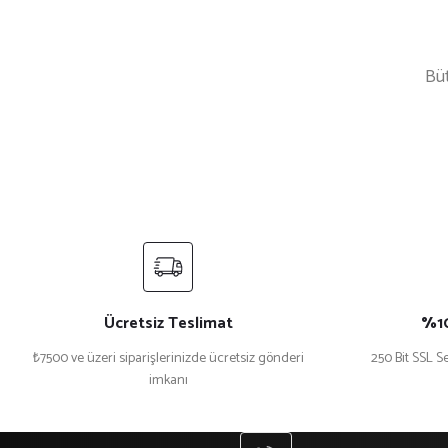
Büt
Mekece
%5 İndirim
Nikah Şekeri Hediyeliği Metal Ayna Magnet Nks-01
Kri
₺ 45
₺ 47
₺ 1.
Ücretsiz Teslimat
%10
₺7500 ve üzeri siparişlerinizde ücretsiz gönderi
250 Bit SSL Se
imkanı