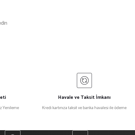
edin
eti
Havale ve Taksit İmkanı
iz Yenileme
Kredi kartınıza taksit ve banka havalesi ile ödeme