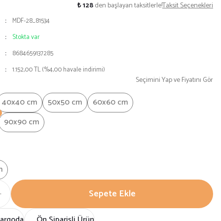
0
₺ 128
den başlayan taksitlerle!
Taksit Seçenekleri
MDF-28_81534
Stokta var
8684659137285
1.152,00 TL (%4,00 havale indirimi)
Seçimini Yap ve Fiyatını Gör
40x40 cm
50x50 cm
60x60 cm
90x90 cm
m
Sepete Ekle
Kargoda
Ön Siparişli Ürün