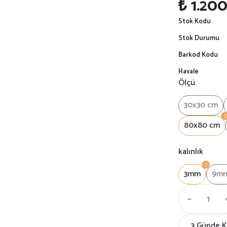
₺ 1.20
Stok Kodu
Stok Durumu
Barkod Kodu
Havale
Ölçü
30x30 cm
80x80 cm
kalınlık
3mm
9m
3 Günde 