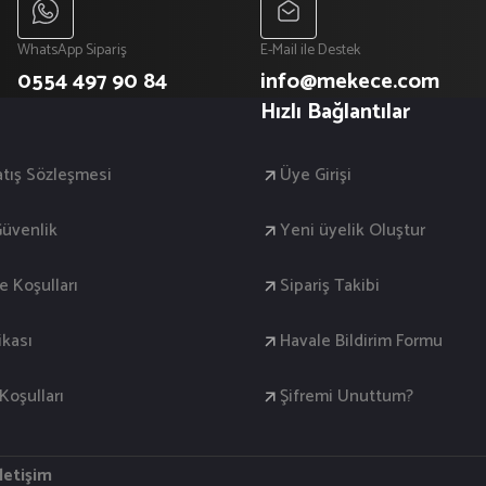
WhatsApp Sipariş
E-Mail ile Destek
0554 497 90 84
info@mekece.com
Hızlı Bağlantılar
atış Sözleşmesi
Üye Girişi
 Güvenlik
Yeni üyelik Oluştur
de Koşulları
Sipariş Takibi
ikası
Havale Bildirim Formu
oşulları
Şifremi Unuttum?
İletişim