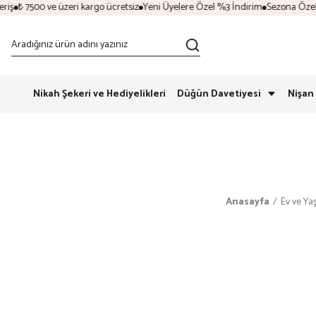
₺ 7500 ve üzeri kargo ücretsiz
Yeni Üyelere Özel %3 İndirim
Sezona Özel İndi
Nikah Şekeri ve Hediyelikleri
Düğün Davetiyesi
Nişan 
Anasayfa
Ev ve Y