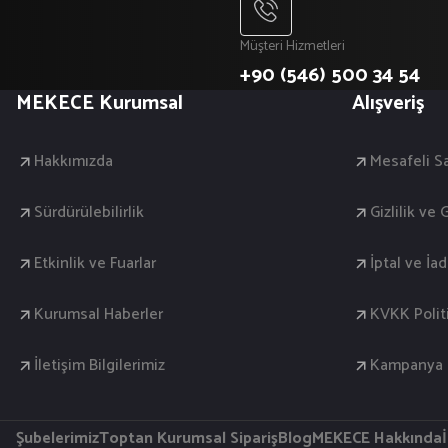
Müşteri Hizmetleri
+90 (546) 500 34 54
MEKECE Kurumsal
Alışveriş
Hakkımızda
Mesafeli S
Sürdürülebilirlik
Gizlilik ve
Etkinlik ve Fuarlar
İptal ve İa
Kurumsal Haberler
KVKK Polit
İletişim Bilgilerimiz
Kampanya K
Şubelerimiz
Toptan Kurumsal Sipariş
Blog
MEKECE Hakkında