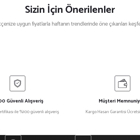
Sizin İçin Önerilenler
çenize uygun fiyatlarla haftanın trendlerinde öne çıkanları keşf
%15 İndirim
stal Plaket Ekt-165a
₺ 918
080
0 Güvenli Alışveriş
Müşteri Memnuniy
rtifikası ile %100 güvenli alışveriş
Kargo Hasarı Garantisi Ücrets