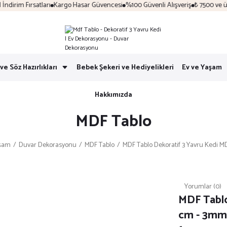
rim Fırsatları
Kargo Hasar Güvencesi
%100 Güvenli Alışveriş
₺ 7500 ve üzer
ve Söz Hazırlıkları
Bebek Şekeri ve Hediyelikleri
Ev ve Yaşam
Hakkımızda
MDF Tablo
aşam
Duvar Dekorasyonu
MDF Tablo
MDF Tablo Dekoratif 3 Yavru Kedi 
Yorumlar (0)
MDF Tablo
cm - 3mm