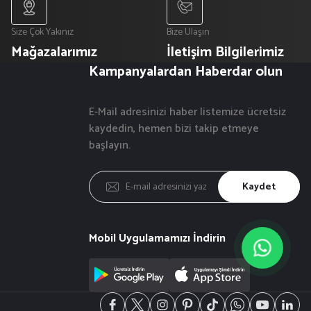
Size Çok Yakınız
Bize Ulaşın
Mağazalarımız
İletişim Bilgilerimiz
Kampanyalardan Haberdar olun
E-Mail adresinizi haber listemize ücretsiz
kaydedin, hemen bizi takip etmeye
başlayın.
Kaydet
Mobil Uygulamamızı İndirin