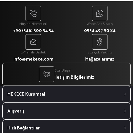
₺ 918
Müşteri Hizmetleri
WhatsApp Sipariş
+90 (546) 500 34 54
0554 497 90 84
E-Mail ile Destek
Size Çok Yakınız
info@mekece.com
Mağazalarımız
Bize Ulaşın
İletişim Bilgilerimiz
MEKECE Kurumsal
Alışveriş
Hızlı Bağlantılar