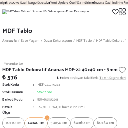
iş
₺ 7500 ve üzeri kargo ücretsiz
Yeni Üyelere Özel %3 İndirim
Sezona Özel İndirim Fırsa
MDF Tablo
Anasayfa
Ev ve Yaşam
Duvar Dekorasyonu
MDF Tablo
MDF Tablo Dekoratif
Yorumlar (0)
MDF Tablo Dekoratif Ananas MDF-22 40x40 cm - 9mm
₺ 576
₺ 61
den başlayan taksitlerle!
Taksit Seçenekleri
Stok Kodu
MDF-22_d552e3
Stok Durumu
Stokta var
Barkod Kodu
86846591372291
Havale
552,96 TL (%4,00 havale indirimi)
Ölçü
30x30 cm
40x40 cm
50x50 cm
60x60 cm
80x80 cm