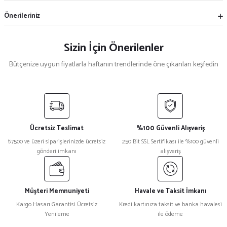
Önerileriniz
Sizin İçin Önerilenler
Bütçenize uygun fiyatlarla haftanın trendlerinde öne çıkanları keşfedin
Mekece
%5
Nikah Şekeri Hediyeliği Metal Ayna Magnet Nks-01
Ücretsiz Teslimat
%100 Güvenli Alışveriş
₺ 47
₺7500 ve üzeri siparişlerinizde ücretsiz
250 Bit SSL Sertifikası ile %100 güvenli
₺ 45
gönderi imkanı
alışveriş
%15
Kristal Plaket Ekt-165a
Müşteri Memnuniyeti
Havale ve Taksit İmkanı
Kargo Hasarı Garantisi Ücretsiz
Kredi kartınıza taksit ve banka havalesi
Yenileme
ile ödeme
₺ 1.080