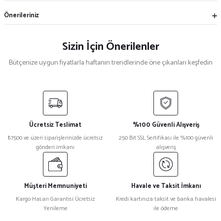
Önerileriniz
Sizin İçin Önerilenler
Bütçenize uygun fiyatlarla haftanın trendlerinde öne çıkanları keşfedin
Mekece
%5
Nikah Şekeri Hediyeliği Metal Ayna Magnet Nks-01
Ücretsiz Teslimat
%100 Güvenli Alışveriş
₺ 47
₺7500 ve üzeri siparişlerinizde ücretsiz
250 Bit SSL Sertifikası ile %100 güvenli
₺ 45
gönderi imkanı
alışveriş
%15
Kristal Plaket Ekt-165a
Müşteri Memnuniyeti
Havale ve Taksit İmkanı
Kargo Hasarı Garantisi Ücretsiz
Kredi kartınıza taksit ve banka havalesi
Yenileme
ile ödeme
₺ 1.080