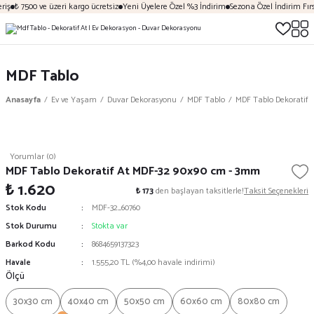
iş
₺ 7500 ve üzeri kargo ücretsiz
Yeni Üyelere Özel %3 İndirim
Sezona Özel İndirim Fırsa
MDF Tablo
Anasayfa
Ev ve Yaşam
Duvar Dekorasyonu
MDF Tablo
MDF Tablo Dekoratif 
Yorumlar (0)
MDF Tablo Dekoratif At MDF-32 90x90 cm - 3mm
₺ 1.620
₺ 173
den başlayan taksitlerle!
Taksit Seçenekleri
Stok Kodu
MDF-32_60760
Stok Durumu
Stokta var
Barkod Kodu
8684659137323
Havale
1.555,20 TL (%4,00 havale indirimi)
Ölçü
30x30 cm
40x40 cm
50x50 cm
60x60 cm
80x80 cm