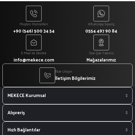
₺ 918
Müşteri Hizmetleri
WhatsApp Sipariş
+90 (546) 500 34 54
0554 497 90 84
E-Mail ile Destek
Size Çok Yakınız
info@mekece.com
Mağazalarımız
Bize Ulaşın
İletişim Bilgilerimiz
MEKECE Kurumsal
Alışveriş
Hızlı Bağlantılar