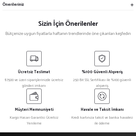
Önerileriniz
Sizin İçin Önerilenler
Bütçenize uygun fiyatlarla haftanın trendlerinde öne çıkanları keşfedin
Mekece
%5
Nikah Şekeri Hediyeliği Metal Ayna Magnet Nks-01
Ücretsiz Teslimat
%100 Güvenli Alışveriş
₺ 47
₺7500 ve üzeri siparişlerinizde ücretsiz
250 Bit SSL Sertifikası ile %100 güvenli
₺ 45
gönderi imkanı
alışveriş
%15
Kristal Plaket Ekt-165a
Müşteri Memnuniyeti
Havale ve Taksit İmkanı
Kargo Hasarı Garantisi Ücretsiz
Kredi kartınıza taksit ve banka havalesi
Yenileme
ile ödeme
₺ 1.080
₺ 918