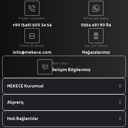
Müşteri Hizmetleri
WhatsApp Sipariş
+90 (546) 500 34 54
0554 497 90 84
E-Mail ile Destek
Size Çok Yakınız
info@mekece.com
Mağazalarımız
Bize Ulaşın
İletişim Bilgilerimiz
MEKECE Kurumsal
Alışveriş
Hızlı Bağlantılar