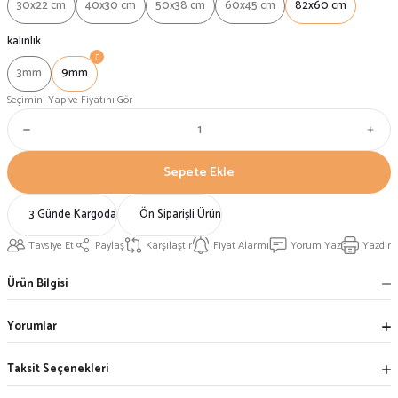
30x22 cm
40x30 cm
50x38 cm
60x45 cm
82x60 cm
kalınlık
3mm
9mm
Seçimini Yap ve Fiyatını Gör
Sepete Ekle
3 Günde Kargoda
Ön Siparişli Ürün
Tavsiye Et
Paylaş
Karşılaştır
Fiyat Alarmı
Yorum Yaz
Yazdır
Ürün Bilgisi
Yorumlar
Taksit Seçenekleri