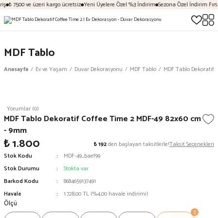
iş
₺ 7500 ve üzeri kargo ücretsiz
Yeni Üyelere Özel %3 İndirim
Sezona Özel İndirim Fırsa
MDF Tablo
Anasayfa
Ev ve Yaşam
Duvar Dekorasyonu
MDF Tablo
MDF Tablo Dekoratif 
Yorumlar (0)
MDF Tablo Dekoratif Coffee Time 2 MDF-49 82x60 cm
- 9mm
₺ 1.800
₺ 192
den başlayan taksitlerle!
Taksit Seçenekleri
Stok Kodu
MDF-49_baef99
Stok Durumu
Stokta var
Barkod Kodu
8684659137491
Havale
1.728,00 TL (%4,00 havale indirimi)
Ölçü