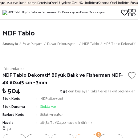
₺ 7500 ve üzeri kargo ücretsiz
Yeni Üyelere Özel %3 İndirim
Sezona Özel İndirim Fırsatl
MDF Tablo
Anasayfa
Ev ve Yaşam
Duvar Dekorasyonu
MDF Tablo
MDF Tablo Dekoratif 
Yorumlar (0)
MDF Tablo Dekoratif Büyük Balık ve Fisherman MDF-
48 60x45 cm - 3mm
₺ 504
₺ 54
den başlayan taksitlerle!
Taksit Seçenekleri
Stok Kodu
MDF-48_e95766
Stok Durumu
Stokta var
Barkod Kodu
86846591374897
Havale
483,84 TL (%4,00 havale indirimi)
Ölçü