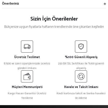
Önerileriniz
Sizin İçin Önerilenler
Bütçenize uygun fiyatlarla haftanın trendlerinde öne çıkanları keşfedin
Mekece
%5
Nikah Şekeri Hediyeliği Metal Ayna Magnet Nks-01
Ücretsiz Teslimat
%100 Güvenli Alışveriş
₺ 47
₺7500 ve üzeri siparişlerinizde ücretsiz
250 Bit SSL Sertifikası ile %100 güvenli
₺ 45
gönderi imkanı
alışveriş
%15
Kristal Plaket Ekt-165a
Müşteri Memnuniyeti
Havale ve Taksit İmkanı
Kargo Hasarı Garantisi Ücretsiz
Kredi kartınıza taksit ve banka havalesi
Yenileme
ile ödeme
₺ 1.080
₺ 918