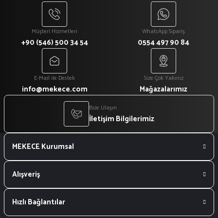
Müşteri Hizmetleri
WhatsApp Sipariş
+90 (546) 500 34 54
0554 497 90 84
E-Mail ile Destek
Size Çok Yakınız
info@mekece.com
Mağazalarımız
Bize Ulaşın
İletişim Bilgilerimiz
MEKECE Kurumsal
Alışveriş
Hızlı Bağlantılar