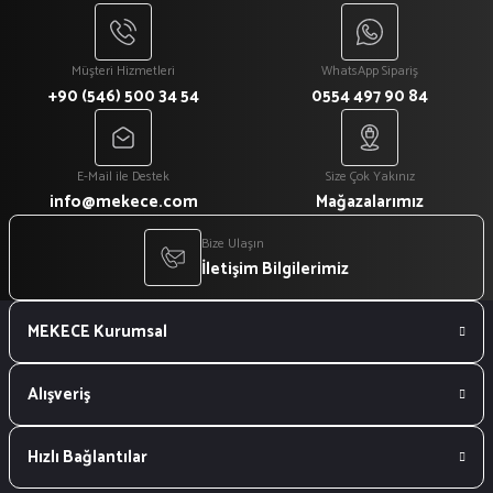
Müşteri Hizmetleri
WhatsApp Sipariş
+90 (546) 500 34 54
0554 497 90 84
E-Mail ile Destek
Size Çok Yakınız
info@mekece.com
Mağazalarımız
Bize Ulaşın
İletişim Bilgilerimiz
MEKECE Kurumsal
Alışveriş
Hızlı Bağlantılar