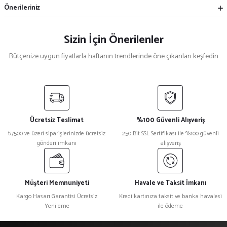
Önerileriniz
Sizin İçin Önerilenler
Bütçenize uygun fiyatlarla haftanın trendlerinde öne çıkanları keşfedin
Mekece
%5
Nikah Şekeri Hediyeliği Metal Ayna Magnet Nks-01
Ücretsiz Teslimat
%100 Güvenli Alışveriş
₺ 47
₺7500 ve üzeri siparişlerinizde ücretsiz
250 Bit SSL Sertifikası ile %100 güvenli
₺ 45
gönderi imkanı
alışveriş
%15
Kristal Plaket Ekt-165a
Müşteri Memnuniyeti
Havale ve Taksit İmkanı
Kargo Hasarı Garantisi Ücretsiz
Kredi kartınıza taksit ve banka havalesi
Yenileme
ile ödeme
₺ 1.080
₺ 918