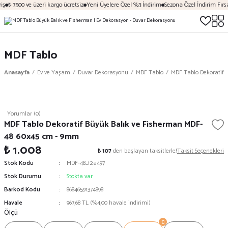
ş
₺ 7500 ve üzeri kargo ücretsiz
Yeni Üyelere Özel %3 İndirim
Sezona Özel İndirim Fırsat
MDF Tablo
Anasayfa
Ev ve Yaşam
Duvar Dekorasyonu
MDF Tablo
MDF Tablo Dekoratif 
Yorumlar (0)
MDF Tablo Dekoratif Büyük Balık ve Fisherman MDF-
48 60x45 cm - 9mm
₺ 1.008
₺ 107
den başlayan taksitlerle!
Taksit Seçenekleri
Stok Kodu
MDF-48_f2a497
Stok Durumu
Stokta var
Barkod Kodu
86846591374898
Havale
967,68 TL (%4,00 havale indirimi)
Ölçü