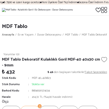
ş
₺ 7500 ve üzeri kargo ücretsiz
Yeni Üyelere Özel %3 İndirim
Sezona Özel İndirim Fırsat
MDF Tablo
Anasayfa
Ev ve Yaşam
Duvar Dekorasyonu
MDF Tablo
MDF Tablo Dekoratif K
Yorumlar (0)
MDF Tablo Dekoratif Kulaklıklı Goril MDF-40 40x30 cm
- 9mm
₺ 432
₺ 46
den başlayan taksitlerle!
Taksit Seçenekleri
Stok Kodu
MDF-40_42b823
Stok Durumu
Stokta var
Barkod Kodu
86846591374034
Havale
414,72 TL (%4,00 havale indirimi)
Ölçü