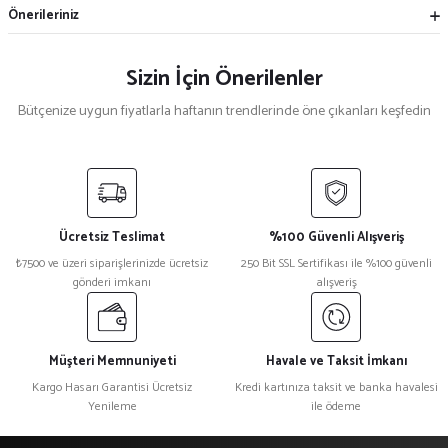
Önerileriniz
Sizin İçin Önerilenler
Bütçenize uygun fiyatlarla haftanın trendlerinde öne çıkanları keşfedin
Mekece
%5
Nikah Şekeri Hediyeliği Metal Ayna Magnet Nks-01
Ücretsiz Teslimat
%100 Güvenli Alışveriş
₺ 47
₺7500 ve üzeri siparişlerinizde ücretsiz
250 Bit SSL Sertifikası ile %100 güvenli
₺ 45
gönderi imkanı
alışveriş
%15
Kristal Plaket Ekt-165a
Müşteri Memnuniyeti
Havale ve Taksit İmkanı
Kargo Hasarı Garantisi Ücretsiz
Kredi kartınıza taksit ve banka havalesi
Yenileme
ile ödeme
₺ 1.080
₺ 918