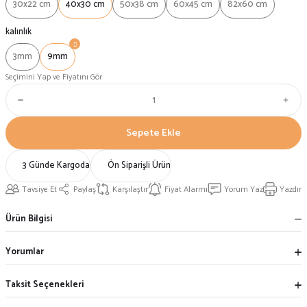
30x22 cm
40x30 cm
50x38 cm
60x45 cm
82x60 cm
kalınlık
3mm
9mm
Seçimini Yap ve Fiyatını Gör
Sepete Ekle
3 Günde Kargoda
Ön Siparişli Ürün
Tavsiye Et
Paylaş
Karşılaştır
Fiyat Alarmı
Yorum Yaz
Yazdır
Ürün Bilgisi
Yorumlar
Taksit Seçenekleri