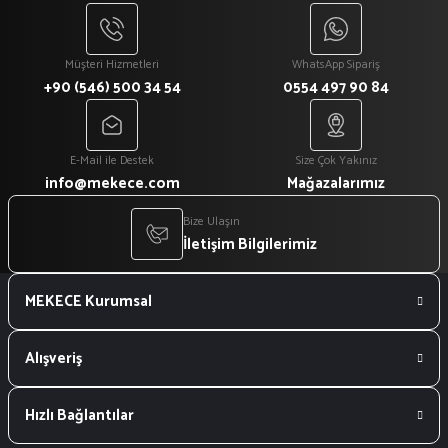
Müşteri Hizmetleri
WhatsApp Sipariş
+90 (546) 500 34 54
0554 497 90 84
E-Mail ile Destek
Size Çok Yakınız
info@mekece.com
Mağazalarımız
Bize Ulaşın
İletişim Bilgilerimiz
MEKECE Kurumsal
Alışveriş
Hızlı Bağlantılar