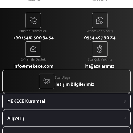
₺ 1.080
₺ 918
Müşteri Hizmetleri
WhatsApp Sipariş
+90 (546) 500 34 54
0554 497 90 84
E-Mail ile Destek
Size Çok Yakınız
info@mekece.com
Mağazalarımız
Bize Ulaşın
İletişim Bilgilerimiz
MEKECE Kurumsal
Alışveriş