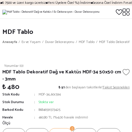
₺ 7500 ve üzeri kargo ücretsiz
Yeni Üyelere Özel %3 İndirim
Sezona Özel İndirim Fırsatl
MDF Tablo
Anasayfa
Ev ve Yaşam
Duvar Dekorasyonu
MDF Tablo
MDF Tablo Dekoratif 
Yorumlar (0)
MDF Tablo Dekoratif Dağ ve Kaktüs MDF-34 50x50 cm
- 3mm
₺ 480
₺ 51
den başlayan taksitlerle!
Taksit Seçenekleri
Stok Kodu
MDF-34_60c594
Stok Durumu
Stokta var
Barkod Kodu
86846591373425
Havale
460,80 TL (%4,00 havale indirimi)
Ölçü