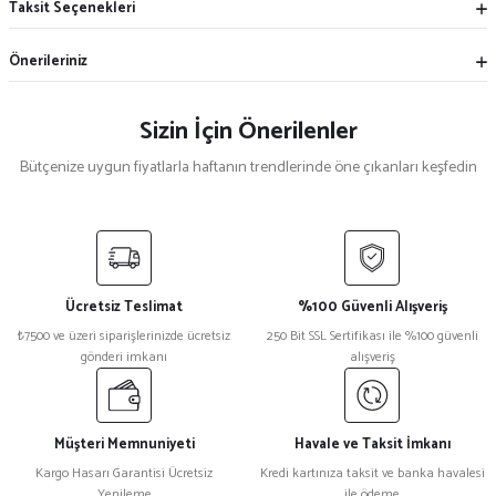
Taksit Seçenekleri
Önerileriniz
Sizin İçin Önerilenler
Bütçenize uygun fiyatlarla haftanın trendlerinde öne çıkanları keşfedin
Mekece
%5
Nikah Şekeri Hediyeliği Metal Ayna Magnet Nks-01
Ücretsiz Teslimat
%100 Güvenli Alışveriş
₺ 47
₺7500 ve üzeri siparişlerinizde ücretsiz
250 Bit SSL Sertifikası ile %100 güvenli
₺ 45
gönderi imkanı
alışveriş
%15
Kristal Plaket Ekt-165a
Müşteri Memnuniyeti
Havale ve Taksit İmkanı
Kargo Hasarı Garantisi Ücretsiz
Kredi kartınıza taksit ve banka havalesi
Yenileme
ile ödeme