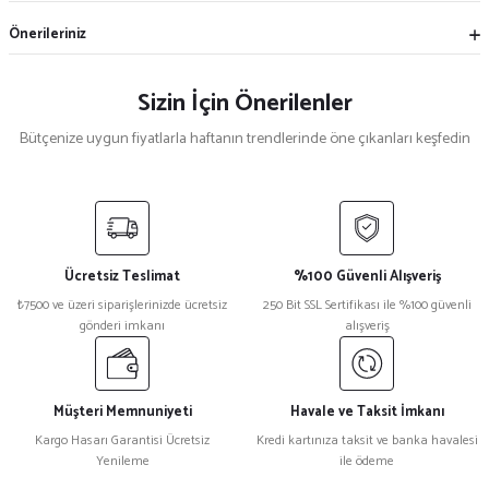
Önerileriniz
Sizin İçin Önerilenler
Bütçenize uygun fiyatlarla haftanın trendlerinde öne çıkanları keşfedin
Mekece
%5
Nikah Şekeri Hediyeliği Metal Ayna Magnet Nks-01
Ücretsiz Teslimat
%100 Güvenli Alışveriş
₺ 47
₺7500 ve üzeri siparişlerinizde ücretsiz
250 Bit SSL Sertifikası ile %100 güvenli
₺ 45
gönderi imkanı
alışveriş
%15
Kristal Plaket Ekt-165a
Müşteri Memnuniyeti
Havale ve Taksit İmkanı
Kargo Hasarı Garantisi Ücretsiz
Kredi kartınıza taksit ve banka havalesi
Yenileme
ile ödeme
₺ 1.080