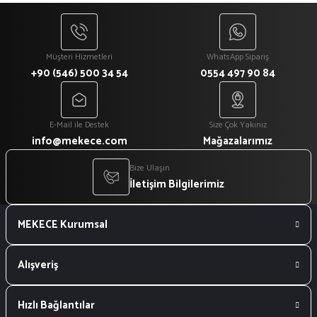
₺ 918
Müşteri Hizmetleri
WhatsApp Sipariş
+90 (546) 500 34 54
0554 497 90 84
E-Mail ile Destek
Size Çok Yakınız
info@mekece.com
Mağazalarımız
Bize Ulaşın
İletişim Bilgilerimiz
MEKECE Kurumsal
Alışveriş
Hızlı Bağlantılar