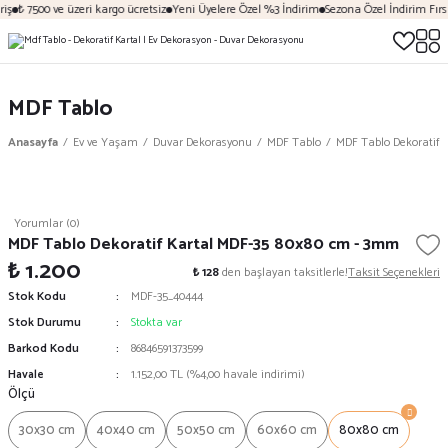
iş
₺ 7500 ve üzeri kargo ücretsiz
Yeni Üyelere Özel %3 İndirim
Sezona Özel İndirim Fırsa
MDF Tablo
Anasayfa
Ev ve Yaşam
Duvar Dekorasyonu
MDF Tablo
MDF Tablo Dekoratif 
Yorumlar (0)
MDF Tablo Dekoratif Kartal MDF-35 80x80 cm - 3mm
₺ 1.200
₺ 128
den başlayan taksitlerle!
Taksit Seçenekleri
Stok Kodu
MDF-35_40444
Stok Durumu
Stokta var
Barkod Kodu
86846591373599
Havale
1.152,00 TL (%4,00 havale indirimi)
Ölçü
30x30 cm
40x40 cm
50x50 cm
60x60 cm
80x80 cm