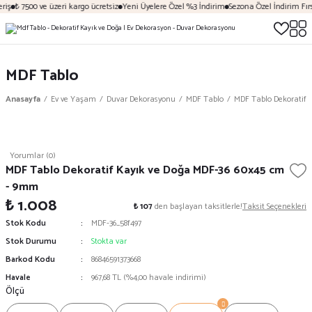
riş
₺ 7500 ve üzeri kargo ücretsiz
Yeni Üyelere Özel %3 İndirim
Sezona Özel İndirim Fırs
MDF Tablo
Anasayfa
Ev ve Yaşam
Duvar Dekorasyonu
MDF Tablo
MDF Tablo Dekoratif 
Yorumlar (0)
MDF Tablo Dekoratif Kayık ve Doğa MDF-36 60x45 cm
- 9mm
₺ 1.008
₺ 107
den başlayan taksitlerle!
Taksit Seçenekleri
Stok Kodu
MDF-36_58f497
Stok Durumu
Stokta var
Barkod Kodu
86846591373668
Havale
967,68 TL (%4,00 havale indirimi)
Ölçü