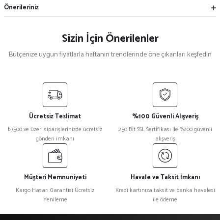
Önerileriniz
Sizin İçin Önerilenler
Bütçenize uygun fiyatlarla haftanın trendlerinde öne çıkanları keşfedin
Mekece
%5
Nikah Şekeri Hediyeliği Metal Ayna Magnet Nks-01
Ücretsiz Teslimat
%100 Güvenli Alışveriş
₺ 47
₺7500 ve üzeri siparişlerinizde ücretsiz
250 Bit SSL Sertifikası ile %100 güvenli
₺ 45
gönderi imkanı
alışveriş
%15
Kristal Plaket Ekt-165a
Müşteri Memnuniyeti
Havale ve Taksit İmkanı
Kargo Hasarı Garantisi Ücretsiz
Kredi kartınıza taksit ve banka havalesi
Yenileme
ile ödeme
₺ 1.080
₺ 918