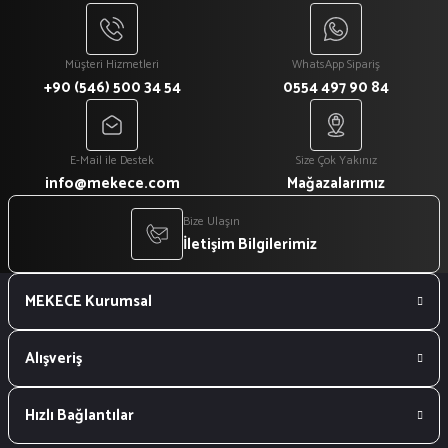
Müşteri Hizmetleri
WhatsApp Sipariş
+90 (546) 500 34 54
0554 497 90 84
E-Mail ile Destek
Size Çok Yakınız
info@mekece.com
Mağazalarımız
Bize Ulaşın
İletişim Bilgilerimiz
MEKECE Kurumsal
Alışveriş
Hızlı Bağlantılar