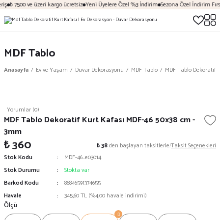
iş
₺ 7500 ve üzeri kargo ücretsiz
Yeni Üyelere Özel %3 İndirim
Sezona Özel İndirim Fırsa
MDF Tablo
Anasayfa
Ev ve Yaşam
Duvar Dekorasyonu
MDF Tablo
MDF Tablo Dekoratif 
Yorumlar (0)
MDF Tablo Dekoratif Kurt Kafası MDF-46 50x38 cm -
3mm
₺ 360
₺ 38
den başlayan taksitlerle!
Taksit Seçenekleri
Stok Kodu
MDF-46_e03014
Stok Durumu
Stokta var
Barkod Kodu
86846591374655
Havale
345,60 TL (%4,00 havale indirimi)
Ölçü