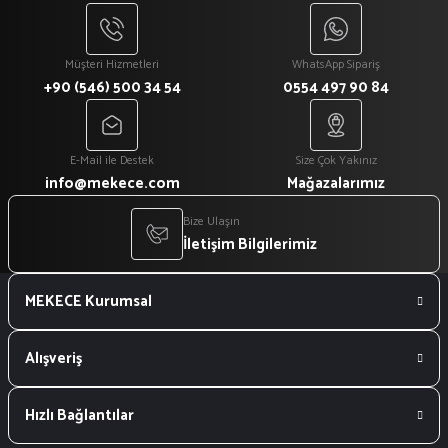
Müşteri Hizmetleri
WhatsApp Sipariş
+90 (546) 500 34 54
0554 497 90 84
E-Mail ile Destek
Size Çok Yakınız
info@mekece.com
Mağazalarımız
Bize Ulaşın
İletişim Bilgilerimiz
MEKECE Kurumsal
Alışveriş
Hızlı Bağlantılar