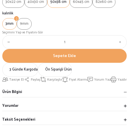
30x22 cm
40x30 cm
50x38 cm
60x45 cm
82x60 cm
kalınlık
3mm
9mm
Seçimini Yap ve Fiyatını Gör
Sepete Ekle
3 Günde Kargoda
Ön Siparişli Ürün
Tavsiye Et
Paylaş
Karşılaştır
Fiyat Alarmı
Yorum Yaz
Yazdır
Ürün Bilgisi
Yorumlar
Taksit Seçenekleri