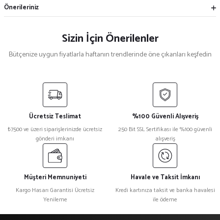
Önerileriniz
Sizin İçin Önerilenler
Bütçenize uygun fiyatlarla haftanın trendlerinde öne çıkanları keşfedin
Mekece
%5
Nikah Şekeri Hediyeliği Metal Ayna Magnet Nks-01
Ücretsiz Teslimat
%100 Güvenli Alışveriş
₺ 47
₺7500 ve üzeri siparişlerinizde ücretsiz
250 Bit SSL Sertifikası ile %100 güvenli
₺ 45
gönderi imkanı
alışveriş
%15
Kristal Plaket Ekt-165a
Müşteri Memnuniyeti
Havale ve Taksit İmkanı
Kargo Hasarı Garantisi Ücretsiz
Kredi kartınıza taksit ve banka havalesi
Yenileme
ile ödeme
₺ 1.080
₺ 918