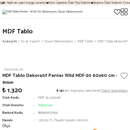
ş
₺ 7500 ve üzeri kargo ücretsiz
Yeni Üyelere Özel %3 İndirim
Sezona Özel İndirim Fırsat
MDF Tablo
Anasayfa
Ev ve Yaşam
Duvar Dekorasyonu
MDF Tablo
MDF Tablo Dekoratif 
Yorumlar (0)
MDF Tablo Dekoratif Panter Wild MDF-30 60x60 cm -
9mm
₺ 1.320
₺ 141
den başlayan taksitlerle!
Taksit Seçenekleri
Stok Kodu
MDF-30_202ed9
Stok Durumu
Stokta var
Barkod Kodu
8684659137305
Havale
1.267,20 TL (%4,00 havale indirimi)
Ölçü