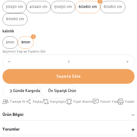
30x30 cm
40x40 cm
50x50 cm
60x60 cm
80x80 cm
90x90 cm
kalınlık
3mm
9mm
Seçimini Yap ve Fiyatını Gör
Sepete Ekle
3 Günde Kargoda
Ön Siparişli Ürün
Tavsiye Et
Paylaş
Karşılaştır
Fiyat Alarmı
Yorum Yaz
Yazdır
Ürün Bilgisi
Yorumlar