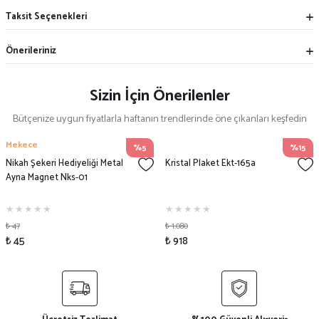
Taksit Seçenekleri
Önerileriniz
Sizin İçin Önerilenler
Bütçenize uygun fiyatlarla haftanın trendlerinde öne çıkanları keşfedin
Mekece
%5
%15
Nikah Şekeri Hediyeliği Metal
Kristal Plaket Ekt-165a
Ayna Magnet Nks-01
₺ 47
₺ 1.080
₺ 45
₺ 918