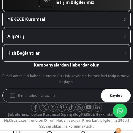
İletişim Bilgilerimiz
MEKECE Kurumsal
Alışveriş
Hızlı Bağlantılar
Kampanyalardan Haberdar olun
E-Mail adresinizi haber listemize ücretsiz kaydedin, hemen bizi takip etmeye
başlayın.
Kaydet
Şubelerimiz
Toptan Kurumsal Sipariş
Blog
MEKECE Hakkında
İletişim
MEKECE Lazer Tenoloji © Tüm Hakları Saklıdır. Kredi kartı bilgileriniz 256bit
SSL sertifikası ile korunmaktadır.
0