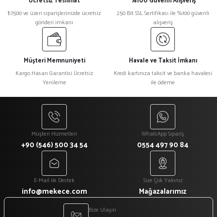
Ücretsiz Teslimat
%100 Güvenli Alışveriş
₺7500 ve üzeri siparişlerinizde ücretsiz
250 Bit SSL Sertifikası ile %100 güvenli
gönderi imkanı
alışveriş
Müşteri Memnuniyeti
Havale ve Taksit İmkanı
Kargo Hasarı Garantisi Ücretsiz
Kredi kartınıza taksit ve banka havalesi
Yenileme
ile ödeme
Müşteri Hizmetleri
WhatsApp Sipariş
+90 (546) 500 34 54
0554 497 90 84
E-Mail ile Destek
Size Çok Yakınız
info@mekece.com
Mağazalarımız
Bize Ulaşın