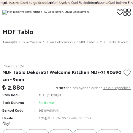
iş
₺ 7500 ve üzeri kargo ücretsiz
Yeni Üyelere Özel %3 İndirim
Sezona Özel İndirim Fırsa
MDF Tablo
Anasayfa
Ev ve Yaşam
Duvar Dekorasyonu
MDF Tablo
MDF Tablo Dekoratif
Yorumlar (0)
MDF Tablo Dekoratif Welcome Kitchen MDF-31 90x90
cm - 9mm
₺ 2.880
₺ 307
den başlayan taksitlerle!
Taksit Seçenekleri
Stok Kodu
MDF-31_1728511
Stok Durumu
Stokta var
Barkod Kodu
8684659137315
Havale
2.764,80 TL (%4,00 havale indirimi)
Ölçü