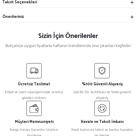
Taksit Seçenekleri
Önerileriniz
Sizin İçin Önerilenler
Bütçenize uygun fiyatlarla haftanın trendlerinde öne çıkanları keşfedin
Mekece
%5
Nikah Şekeri Hediyeliği Metal Ayna Magnet Nks-01
Ücretsiz Teslimat
%100 Güvenli Alışveriş
₺ 47
₺7500 ve üzeri siparişlerinizde ücretsiz
250 Bit SSL Sertifikası ile %100 güvenli
₺ 45
gönderi imkanı
alışveriş
%15
Kristal Plaket Ekt-165a
Müşteri Memnuniyeti
Havale ve Taksit İmkanı
Kargo Hasarı Garantisi Ücretsiz
Kredi kartınıza taksit ve banka havalesi
Yenileme
ile ödeme