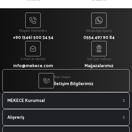
₺ 1.080
₺ 918
Müşteri Hizmetleri
WhatsApp Sipariş
+90 (546) 500 34 54
0554 497 90 84
E-Mail ile Destek
Size Çok Yakınız
info@mekece.com
Mağazalarımız
Bize Ulaşın
İletişim Bilgilerimiz
MEKECE Kurumsal
Alışveriş