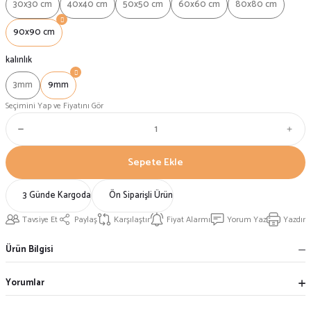
30x30 cm
40x40 cm
50x50 cm
60x60 cm
80x80 cm
90x90 cm
kalınlık
3mm
9mm
Seçimini Yap ve Fiyatını Gör
Sepete Ekle
3 Günde Kargoda
Ön Siparişli Ürün
Tavsiye Et
Paylaş
Karşılaştır
Fiyat Alarmı
Yorum Yaz
Yazdır
Ürün Bilgisi
Yorumlar