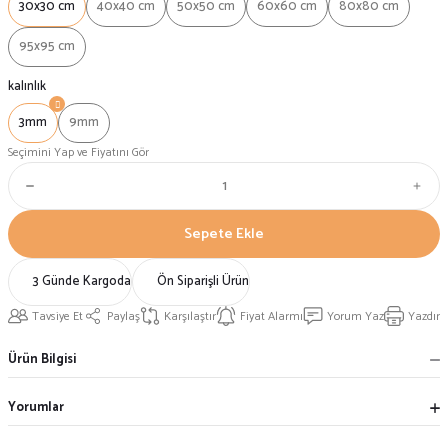
30x30 cm
40x40 cm
50x50 cm
60x60 cm
80x80 cm
95x95 cm
kalınlık
3mm
9mm
Seçimini Yap ve Fiyatını Gör
Sepete Ekle
3 Günde Kargoda
Ön Siparişli Ürün
Tavsiye Et
Paylaş
Karşılaştır
Fiyat Alarmı
Yorum Yaz
Yazdır
Ürün Bilgisi
Yorumlar