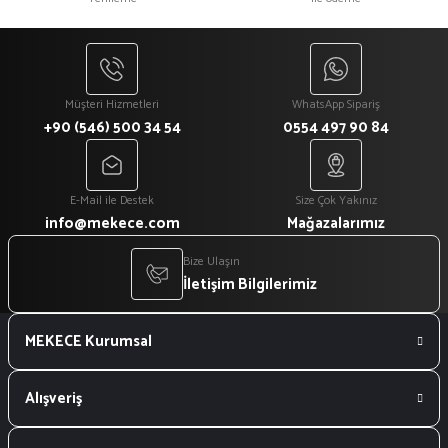
₺ 1.080
₺ 918
Müşteri Hizmetleri
WhatsApp Sipariş
+90 (546) 500 34 54
0554 497 90 84
E-Mail ile Destek
Size Çok Yakınız
info@mekece.com
Mağazalarımız
Bize Ulaşın
İletişim Bilgilerimiz
MEKECE Kurumsal
Alışveriş