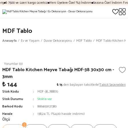
iş
₺ 7500 ve üzeri kargo ücretsiz
Yeni Üyelere Özel %3 İndirim
Sezona Özel İndirim Fırsa
MDF Tablo
Anasayfa
Ev ve Yaşam
Duvar Dekorasyonu
MDF Tablo
MDF Tablo Kitchen M
Yorumlar (0)
MDF Tablo Kitchen Meyve Tabağı MDF-38 30x30 cm -
3mm
₺ 144
₺ 15
den başlayan taksitlerle!
Taksit Seçenekleri
Stok Kodu
MDF-38_788870
Stok Durumu
Stokta var
Barkod Kodu
8684659137380
Havale
138,24 TL (%4,00 havale indirimi)
Ölçü