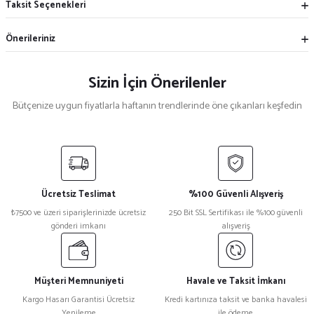
Taksit Seçenekleri
Önerileriniz
Sizin İçin Önerilenler
Bütçenize uygun fiyatlarla haftanın trendlerinde öne çıkanları keşfedin
Mekece
%5
Nikah Şekeri Hediyeliği Metal Ayna Magnet Nks-01
Ücretsiz Teslimat
%100 Güvenli Alışveriş
₺ 47
₺7500 ve üzeri siparişlerinizde ücretsiz
250 Bit SSL Sertifikası ile %100 güvenli
₺ 45
gönderi imkanı
alışveriş
%15
Kristal Plaket Ekt-165a
Müşteri Memnuniyeti
Havale ve Taksit İmkanı
Kargo Hasarı Garantisi Ücretsiz
Kredi kartınıza taksit ve banka havalesi
Yenileme
ile ödeme