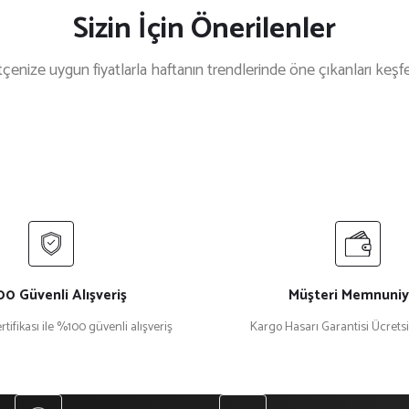
Sizin İçin Önerilenler
çenize uygun fiyatlarla haftanın trendlerinde öne çıkanları keşf
%15 İndirim
stal Plaket Ekt-165a
₺ 918
080
0 Güvenli Alışveriş
Müşteri Memnuniy
rtifikası ile %100 güvenli alışveriş
Kargo Hasarı Garantisi Ücrets