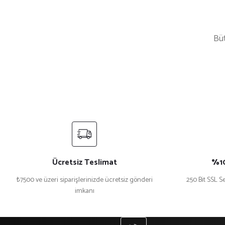
Büt
Mekece
%5 İndirim
Nikah Şekeri Hediyeliği Metal Ayna Magnet Nks-01
Kri
₺ 45
₺ 47
₺ 1.
Ücretsiz Teslimat
%10
₺7500 ve üzeri siparişlerinizde ücretsiz gönderi
250 Bit SSL Se
imkanı