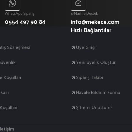
WhatsApp Sipariş
E-Mail ile Destek
0554 497 90 84
info@mekece.com
Hızlı Bağlantılar
atış Sözleşmesi
Üye Girişi
 Güvenlik
Yeni üyelik Oluştur
de Koşulları
Sipariş Takibi
ikası
Havale Bildirim Formu
oşulları
Şifremi Unuttum?
İletişim