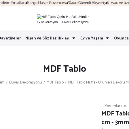
im Fırsatları
Kargo Hasar Güvencesi
%100 Güvenli Alışveriş
₺ 7500 ve üzeri 
Davetiyeler
Nişan ve Söz Hazırlıkları
Ev ve Yaşam
Oyunca
MDF Tablo
şam
Duvar Dekorasyonu
MDF Tablo
MDF Tablo Mutfak Ürünleri Dekoru 
Yorumlar (0)
MDF Tabl
cm - 3mm