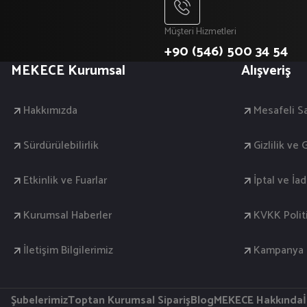
Müşteri Hizmetleri
+90 (546) 500 34 54
MEKECE Kurumsal
Alışveriş
Hakkımızda
Mesafeli S
Sürdürülebilirlik
Gizlilik ve
Etkinlik ve Fuarlar
İptal ve İa
Kurumsal Haberler
KVKK Polit
İletişim Bilgilerimiz
Kampanya K
Şubelerimiz
Toptan Kurumsal Sipariş
Blog
MEKECE Hakkında