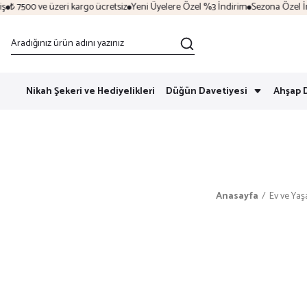
 7500 ve üzeri kargo ücretsiz
Yeni Üyelere Özel %3 İndirim
Sezona Özel İndir
Nikah Şekeri ve Hediyelikleri
Düğün Davetiyesi
Ahşap 
Anasayfa
Ev ve Ya