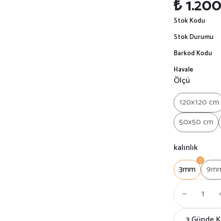
₺ 1.20
Stok Kodu
Stok Durumu
Barkod Kodu
Havale
Ölçü
120x120 cm
50x50 cm
kalınlık
3mm
9m
3 Günde 