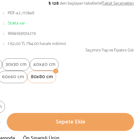
0
₺ 128
den başlayan taksitlerle!
Taksit Seçenekleri
MDF-42_170b48
Stokta var
86846591374279
1.152,00 TL (%4,00 havale indirimi)
Seçimini Yap ve Fiyatını Gör
30x30 cm
40x40 cm
60x60 cm
80x80 cm
m
Sepete Ekle
Kargoda
Ön Siparişli Ürün