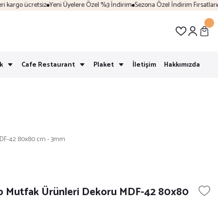
kargo ücretsiz
Yeni Üyelere Özel %3 İndirim
Sezona Özel İndirim Fırsatları
Ka
k
Cafe Restaurant
Plaket
İletişim
Hakkımızda
MDF-42 80x80 cm - 3mm
o Mutfak Ürünleri Dekoru MDF-42 80x80