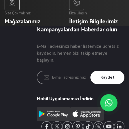
Size Çok Yakınız
Bize Ulaşın
Mağazalarımız
İletişim Bilgilerimiz
Kampanyalardan Haberdar olun
E-Mail adresinizi haber listemize ücretsiz
kaydedin, hemen bizi takip etmeye
başlayın.
Kaydet
Mobil Uygulamamızı İndirin