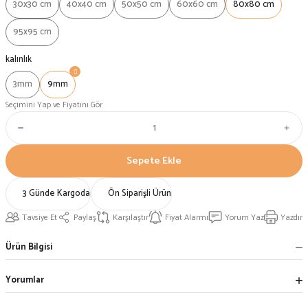
30x30 cm
40x40 cm
50x50 cm
60x60 cm
80x80 cm
95x95 cm
kalınlık
3mm
9mm
Seçimini Yap ve Fiyatını Gör
Sepete Ekle
3 Günde Kargoda
Ön Siparişli Ürün
Tavsiye Et
Paylaş
Karşılaştır
Fiyat Alarmı
Yorum Yaz
Yazdır
Ürün Bilgisi
Yorumlar