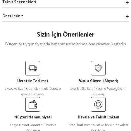
Taksit Seçenekleri
Önerileriniz
Sizin İçin Önerilenler
Bütçenize uygun fiyatlarla haftanın trendlerinde öne çıkanları keşfedin
Mekece
%5
Nikah Şekeri Hediyeliği Metal Ayna Magnet Nks-01
Ücretsiz Teslimat
%100 Güvenli Alışveriş
₺ 47
₺7500 ve üzeri siparişlerinizde ücretsiz
250 Bit SSL Sertifikası ile %100 güvenli
₺ 45
gönderi imkanı
alışveriş
%15
Kristal Plaket Ekt-165a
Müşteri Memnuniyeti
Havale ve Taksit İmkanı
Kargo Hasarı Garantisi Ücretsiz
Kredi kartınıza taksit ve banka havalesi
Yenileme
ile ödeme