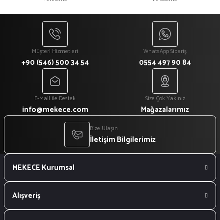
₺ 1.080
₺ 918
Müşteri Hizmetleri
WhatsApp Sipariş
+90 (546) 500 34 54
0554 497 90 84
E-Mail ile Destek
Size Çok Yakınız
info@mekece.com
Mağazalarımız
Bize Ulaşın
İletişim Bilgilerimiz
MEKECE Kurumsal
Alışveriş