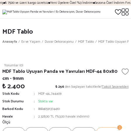
iş
₺ 7500 ve üzeri kargo ücretsiz
Yeni Üyelere Özel %3 İndirim
Sezona Özel İndirim Fırsa
MDF Tablo
Anasayfa
Ev ve Yaşam
Duvar Dekorasyonu
MDF Tablo
MDF Tablo Uyuyan Pa
Yorumlar (0)
MDF Tablo Uyuyan Panda ve Yavruları MDF-44 80x80
cm - 9mm
₺ 2.400
₺ 256
den başlayan taksitlerle!
Taksit Seçenekleri
Stok Kodu
MDF-44_7a4a09
Stok Durumu
Stokta var
Barkod Kodu
86846591374410
Havale
2.328,00 TL (%3,00 havale indirimi)
Ölçü