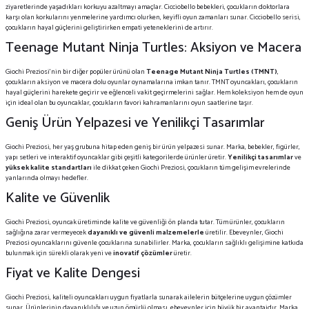
ziyaretlerinde yaşadıkları korkuyu azaltmayı amaçlar. Cicciobello bebekleri, çocukların doktorlara
karşı olan korkularını yenmelerine yardımcı olurken, keyifli oyun zamanları sunar. Cicciobello serisi,
çocukların hayal güçlerini geliştirirken empati yeteneklerini de artırır.
Teenage Mutant Ninja Turtles: Aksiyon ve Macera
Giochi Preziosi'nin bir diğer popüler ürünü olan
Teenage Mutant Ninja Turtles (TMNT)
,
çocukların aksiyon ve macera dolu oyunlar oynamalarına imkan tanır. TMNT oyuncakları, çocukların
hayal güçlerini harekete geçirir ve eğlenceli vakit geçirmelerini sağlar. Hem koleksiyon hem de oyun
için ideal olan bu oyuncaklar, çocukların favori kahramanlarını oyun saatlerine taşır.
Geniş Ürün Yelpazesi ve Yenilikçi Tasarımlar
Giochi Preziosi, her yaş grubuna hitap eden geniş bir ürün yelpazesi sunar. Marka, bebekler, figürler,
yapı setleri ve interaktif oyuncaklar gibi çeşitli kategorilerde ürünler üretir.
Yenilikçi tasarımlar
ve
yüksek kalite standartları
ile dikkat çeken Giochi Preziosi, çocukların tüm gelişim evrelerinde
yanlarında olmayı hedefler.
Kalite ve Güvenlik
Giochi Preziosi, oyuncak üretiminde kalite ve güvenliği ön planda tutar. Tüm ürünler, çocukların
sağlığına zarar vermeyecek
dayanıklı ve güvenli malzemelerle
üretilir. Ebeveynler, Giochi
Preziosi oyuncaklarını güvenle çocuklarına sunabilirler. Marka, çocukların sağlıklı gelişimine katkıda
bulunmak için sürekli olarak yeni ve
inovatif çözümler
üretir.
Fiyat ve Kalite Dengesi
Giochi Preziosi, kaliteli oyuncakları uygun fiyatlarla sunarak ailelerin bütçelerine uygun çözümler
sunar. Ürünlerinin dayanıklılığı ve uzun ömürlü olması, ebeveynler için büyük bir avantajdır. Marka,