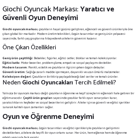
Giochi Oyuncak Markası:
Yaratıcı ve
Güvenli Oyun Deneyimi
Giochi oyuncak markası
, çocukların hayal gücünü geliştiren, eğlenceli ve güvenli ürünleriyle öne
çıkan global bir markadır. Modern üretim teknikleri, özgün tasarımlar ve geniş ürün yelpazesi
sayesinde, farklı yaş gruplarına hitap ederek ailelerin güvenini kazanır.
Öne Çıkan Özellikleri
Geniş ürün çeşitliliği:
Bebekler, figürler, eğitici setler, bloklar ve temalı koleksiyonlar.
Eğitici katkı:
Motor beceriler, problem çözme, empati ve sosyal paylaşımı destekler.
Modern tasarım:
Renkli, estetik ve çocukların ilgisini çeken özgün detaylar.
Güvenli üretim:
Sağlığa zararlı madde içermeyen, dayanıklı ve uzun ömürlü malzemeler.
Koleksiyon değeri:
Çocukların biriktirip paylaşabileceği özel seriler ve temalı ürünler.
Neden
Giochi Oyuncakları
Tercih Edilmeli?
Yalnızca bir oyuncak markası değil; çocukların öğrenme ve keşif süreçlerini eğlenceli hale getiren bir
eğitim aracıdır.
Çeşitli ürün grupları
sayesinde çocuklar farklı oyun senaryoları kurar,
yaratıcılıklarını keşfeder ve sosyal becerilerini geliştirir. Aileler içinse güvenli ve eğitici içerikler
sunarak kaliteli oyun zamanları sağlar.
Oyun ve Öğrenme Deneyimi
Giochi oyuncak markası
, özgün tasarımları ve eğitici içerikleriyle çocukların gelişimini
desteklerken, ailelere de keyifli bir oyun ortamı sunar. Her ürün, hem eğlence hem de öğrenme
odaklı yapısıyla fark yaratır.