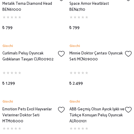
Metalik Tema Diamond Head
Space Armor Heatblast
BEN61000
BEN47I10
₺ 799
₺ 799
Giochi
Giochi
Curlimals Peluş Oyuncak
Minnie Doktor Çantası Oyuncak
Gıdıklanan Tavşan CUR00902
Seti MCN09000
₺ 1.299
₺ 2.499
Giochi
Giochi
Emotion Pets Evcil Hayvanlar
ABB Geçmiş Olsun Ayıcık Işıklı ve
Veteriner Doktor Seti
Türkçe Konuşan Peluş Oyuncak
MTM08000
ALR00101