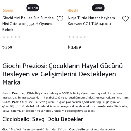
Tükendi
Tükendi
Giochi
Giochi
Giochi Mini Bellies Sun Surprise
Ninja Turtle Mutant Mayhem
Mini Cute 70015534-M Oyuncak
Karavanı GCH-TU804000
Bebek
₺ 369
₺ 3.459
Giochi Preziosi: Çocukların Hayal Gücünü
Besleyen ve Gelişimlerini Destekleyen
Marka
Giochi Preziosi
, 1978'de İtalya'da kurulmuş ve 2009'da Türkiye'ye adım atmış köklü bir oyuncak
markasıdır. Bu marka, çocukların hayal gücünü ve yaratıcılığını zenginleştiren oyuncakları ile tanınır.
Giochi Preziosi
, yüksek kalite ve güvenilirliği ön planda tutar. Çocukların sağlıklı gelişimi ve
güvenliği göz önünde bulundurularak tasarlanan oyuncaklar, dayanıklı malzemelerle üretilir. Marka,
sosyal sorumluluk projeleri ve yenilikçi ürünleriyle geleceğe umutla bakar.
Cicciobello: Sevgi Dolu Bebekler
Giochi Preziosi'nin en sevilen ürünlerinden biri olan
Cicciobello
serisi, çocukların doktor