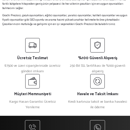
farklı bütçelere hitap eden geniş ürün yelpazesi ile her ailenin çocukları için en uygun oyuncakları
bulmasını sağlar.
Giochi Preziosi, çocuk oyuncakları, eğitici oyuncaklar, yaratıcı oyuncaklar, kaliteli oyuncaklar ve uygun
fiyatlı oyuncaklar gibi SEO uyumlu ve arama hacmi yüksek anahtar kelimelerle öne çıkmaktadır.
Çocuklarınızın mutluluğu ve gelişimi için en iyi seçenekleri Giochi Preziosi'de bulabilirsiniz.
Ücretsiz Teslimat
%100 Güvenli Alışveriş
₺7500 ve üzeri siparişlerinizde ücretsiz
250 Bit SSL Sertifikası ile %100 güvenli
gönderi imkanı
alışveriş
Müşteri Memnuniyeti
Havale ve Taksit İmkanı
Kargo Hasarı Garantisi Ücretsiz
Kredi kartınıza taksit ve banka havalesi
Yenileme
ile ödeme