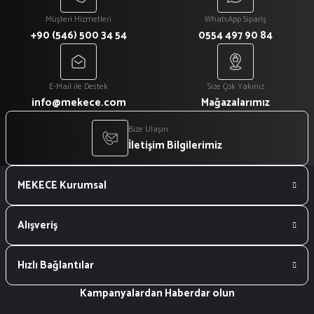
Müşteri Hizmetleri
WhatsApp Sipariş
+90 (546) 500 34 54
0554 497 90 84
E-Mail ile Destek
Size Çok Yakınız
info@mekece.com
Mağazalarımız
Bize Ulaşın
İletişim Bilgilerimiz
MEKECE Kurumsal
Alışveriş
Hızlı Bağlantılar
Kampanyalardan Haberdar olun