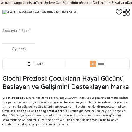
 üzeri kargo ücretsiz
Yeni Üyelere Özel %3 İndirim
Sezona Özel İndirim Fırsatları
Kargo
Anasayfa
Giochi
Oyuncak
SIRALA
Giochi Preziosi: Çocukların Hayal Gücünü
Besleyen ve Gelişimini Destekleyen Marka
Giochi Preziosi
, 1978 yılında İtalya'da kurulmuş ve 2009 yılında Türkiye pazarına adım atmış köklü
bir oyuncak markasıdır. Çocukların hayal gücünü besleyen ve gelişimlerini destekleyen projeleriyle
tanınan marka, eğlenceli ve öğretici ürünleriyle çocukların hayatını renklendirmeye devam ediyor.
Özellikle
Cicciobello
ve
Teenage Mutant Ninja Turtles
gibi popüler ürünleriyle dikkat çeken
Giochi Preziosi, yüksek kalite ve güvenlik standartlarına önem vererek ebeveynlerin güvenini
kazanmıştır. Sosyal sorumluluk çalışmaları ve yenilikçi ürünleriyle geleceğe umutla bakan ve
çocukların mutluluğunu ön planda tutan bir markadır.