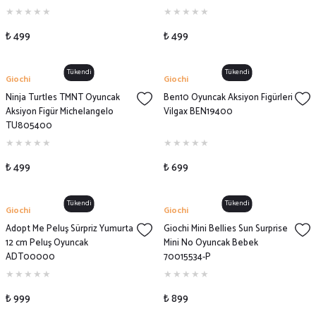
₺ 499
₺ 499
Tükendi
Tükendi
Giochi
Giochi
Ninja Turtles TMNT Oyuncak
Ben10 Oyuncak Aksiyon Figürleri
Aksiyon Figür Michelangelo
Vilgax BEN19400
TU805400
₺ 499
₺ 699
Tükendi
Tükendi
Giochi
Giochi
Adopt Me Peluş Sürpriz Yumurta
Giochi Mini Bellies Sun Surprise
12 cm Peluş Oyuncak
Mini No Oyuncak Bebek
ADT00000
70015534-P
₺ 999
₺ 899