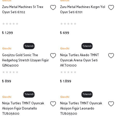
Giochi
Giochi
Zuru Metal Machines S1 Trex
Zuru Metal Machines Kızgın Yol
Oyun Seti 6702
Oyun Seti 6701
₺ 1.299
₺ 699
Tükendi
Tükendi
Giochi
Giochi
Goojitzu Gold Sonic The
Ninja Turtles Akedo TMNT
Hedgehog Stretch Uzayan Figür
Oyuncak Arena Oyun Seti
GJN04000
AKT01000
₺ 899
₺ 1.899
Tükendi
Tükendi
Giochi
Giochi
Ninja Turtles TMNT Oyuncak
Ninja Turtles TMNT Oyuncak
Aksiyon Figür Donatello
Aksiyon Figür Leonardo
TU805600
TU805500