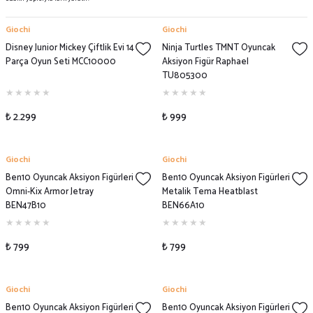
Giochi
Giochi
Disney Junior Mickey Çiftlik Evi 14
Ninja Turtles TMNT Oyuncak
Parça Oyun Seti MCC10000
Aksiyon Figür Raphael
TU805300
₺ 2.299
₺ 999
Giochi
Giochi
Ben10 Oyuncak Aksiyon Figürleri
Ben10 Oyuncak Aksiyon Figürleri
Omni-Kix Armor Jetray
Metalik Tema Heatblast
BEN47B10
BEN66A10
₺ 799
₺ 799
Giochi
Giochi
Ben10 Oyuncak Aksiyon Figürleri
Ben10 Oyuncak Aksiyon Figürleri