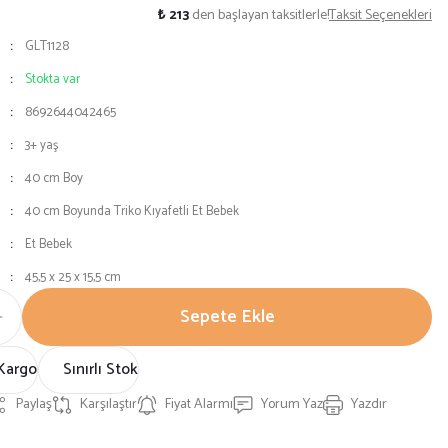
₺ 213
den başlayan taksitlerle!
Taksit Seçenekleri
GLT1128
Stokta var
8692644042465
3+ yaş
40 cm Boy
40 cm Boyunda Triko Kıyafetli Et Bebek
Et Bebek
45,5 x 25 x 15,5 cm
Sepete Ekle
Kargo
Sınırlı Stok
Paylaş
Karşılaştır
Fiyat Alarmı
Yorum Yaz
Yazdır