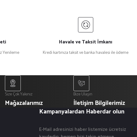
eti
Havale ve Taksit İmkanı
iz Yenileme
Kredi kartınıza taksit ve banka havalesi ile ödeme
Size Çok Yakınız
Bize Ulaşın
Mağazalarımız
İletişim Bilgilerimiz
Kampanyalardan Haberdar olun
E-Mail adresinizi haber listemize ücretsiz
kaydedin, hemen bizi takip etmeye