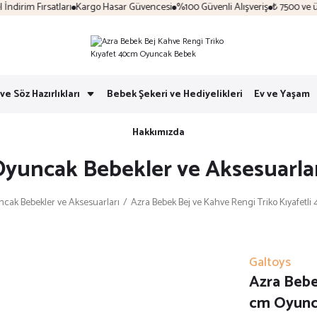
irim Fırsatları
Kargo Hasar Güvencesi
%100 Güvenli Alışveriş
₺ 7500 ve üzer
ve Söz Hazırlıkları
Bebek Şekeri ve Hediyelikleri
Ev ve Yaşam
Hakkımızda
yuncak Bebekler ve Aksesuarla
cak Bebekler ve Aksesuarları
Azra Bebek Bej ve Kahve Rengi Triko Kıyafet
Galtoys
Azra Bebe
cm Oyunc