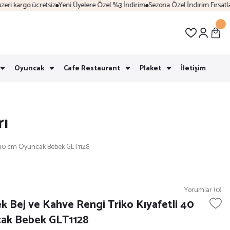
i kargo ücretsiz
Yeni Üyelere Özel %3 İndirim
Sezona Özel İndirim Fırsatları
Oyuncak
Cafe Restaurant
Plaket
İletişim
rı
li 40 cm Oyuncak Bebek GLT1128
Yorumlar (0)
k Bej ve Kahve Rengi Triko Kıyafetli 40
ak Bebek GLT1128