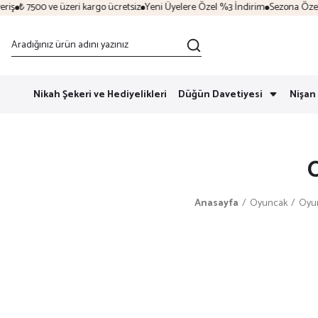
ş
₺ 7500 ve üzeri kargo ücretsiz
Yeni Üyelere Özel %3 İndirim
Sezona Özel İnd
Nikah Şekeri ve Hediyelikleri
Düğün Davetiyesi
Nişan 
O
Anasayfa
Oyuncak
Oyun