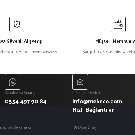
0 Güvenli Alışveriş
Müşteri Memnuniy
rtifikası ile %100 güvenli alışveriş
Kargo Hasarı Garantisi Ücrets
WhatsApp Sipariş
E-Mail ile Destek
0554 497 90 84
info@mekece.com
Hızlı Bağlantılar
atış Sözleşmesi
Üye Girişi