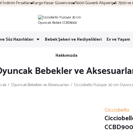
irim Fırsatları
Kargo Hasar Güvencesi
%100 Güvenli Alışveriş
₺ 7500 ve üzer
ve Söz Hazırlıkları
Bebek Şekeri ve Hediyelikleri
Ev ve Yaşam
Hakkımızda
yuncak Bebekler ve Aksesuarla
cak
Oyuncak Bebekler ve Aksesuarları
Cicciobello Yüzüyor 30 cm Oyun
Cicciobello
Cicciobel
CCBD90