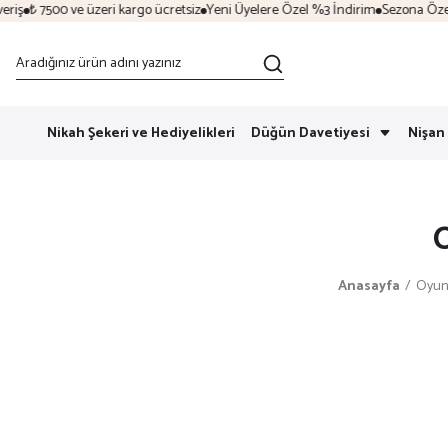
ş
₺ 7500 ve üzeri kargo ücretsiz
Yeni Üyelere Özel %3 İndirim
Sezona Özel İnd
Nikah Şekeri ve Hediyelikleri
Düğün Davetiyesi
Nişan 
O
Anasayfa
Oyun