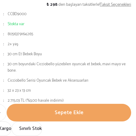
₺ 298
den başlayan taksitlerle!
Taksit Seçenekleri
CCBD9000
Stokta var
8056379164265
2+ yaş
30 cm Et Bebek Boyu
30 cm boyundaki Cicciobello yüzebilen oyuncak et bebek, mavi mayo ve
bone.
Cicciobello Serisi Oyuncak Bebek ve Aksesuarları
32 x 23 x 13 cm
2.715,03 TL (%3,00 havale indirimi)
Sepete Ekle
Kargo
Sınırlı Stok