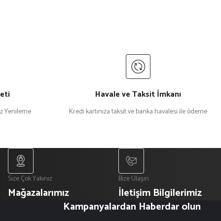
eti
Havale ve Taksit İmkanı
iz Yenileme
Kredi kartınıza taksit ve banka havalesi ile ödeme
Size Çok Yakınız
Bize Ulaşın
Mağazalarımız
İletişim Bilgilerimiz
Kampanyalardan Haberdar olun