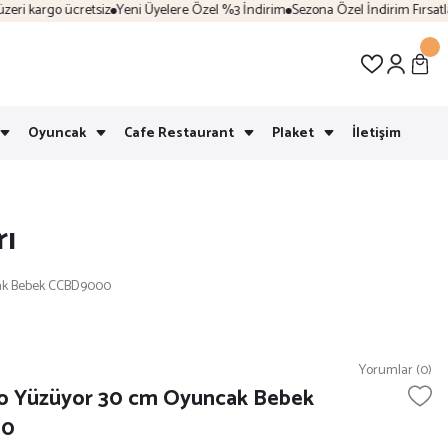
i kargo ücretsiz
Yeni Üyelere Özel %3 İndirim
Sezona Özel İndirim Fırsatları
Oyuncak
Cafe Restaurant
Plaket
İletişim
rı
cak Bebek CCBD9000
Yorumlar (0)
lo Yüzüyor 30 cm Oyuncak Bebek
00