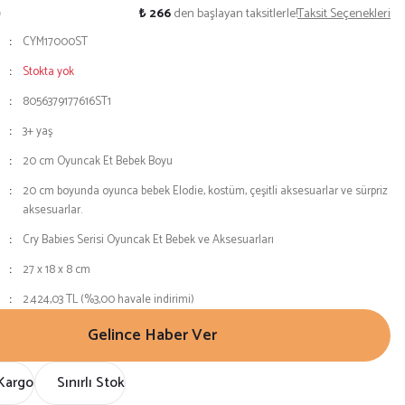
9
₺ 266
den başlayan taksitlerle!
Taksit Seçenekleri
CYM17000ST
Stokta yok
8056379177616ST1
3+ yaş
20 cm Oyuncak Et Bebek Boyu
20 cm boyunda oyunca bebek Elodie, kostüm, çeşitli aksesuarlar ve sürpriz
aksesuarlar.
Cry Babies Serisi Oyuncak Et Bebek ve Aksesuarları
27 x 18 x 8 cm
2.424,03 TL (%3,00 havale indirimi)
Gelince Haber Ver
Kargo
Sınırlı Stok