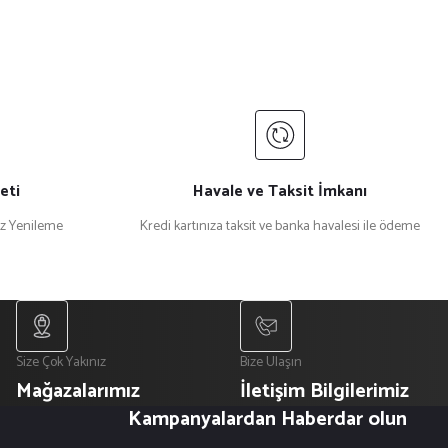
eti
Havale ve Taksit İmkanı
iz Yenileme
Kredi kartınıza taksit ve banka havalesi ile ödeme
Size Çok Yakınız
Bize Ulaşın
Mağazalarımız
İletişim Bilgilerimiz
Kampanyalardan Haberdar olun