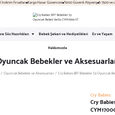
irim Fırsatları
Kargo Hasar Güvencesi
%100 Güvenli Alışveriş
₺ 7500 ve üzer
ve Söz Hazırlıkları
Bebek Şekeri ve Hediyelikleri
Ev ve Yaşam
Hakkımızda
yuncak Bebekler ve Aksesuarla
Oyuncak Bebekler ve Aksesuarları
Cry Babies BFF Bebekler S3 Oyuncak B
Cry Babies
Cry Babie
CYM1700