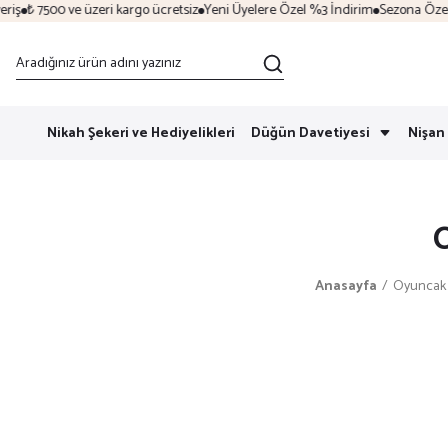
ş
₺ 7500 ve üzeri kargo ücretsiz
Yeni Üyelere Özel %3 İndirim
Sezona Özel İnd
Nikah Şekeri ve Hediyelikleri
Düğün Davetiyesi
Nişan 
O
Anasayfa
Oyuncak