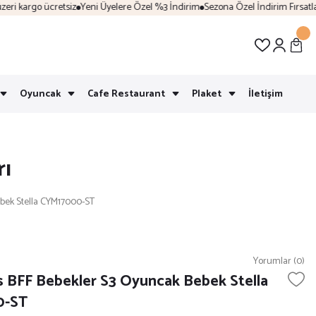
i kargo ücretsiz
Yeni Üyelere Özel %3 İndirim
Sezona Özel İndirim Fırsatları
Oyuncak
Cafe Restaurant
Plaket
İletişim
rı
ebek Stella CYM17000-ST
Yorumlar (0)
s BFF Bebekler S3 Oyuncak Bebek Stella
0-ST