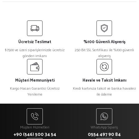
Ücretsiz Teslimat
%100 Güvenli Alışveriş
₺7500 ve üzeri siparişlerinizde ücretsiz
250 Bit SSL Sertifikası ile %100 güvenli
gönderi imkanı
alışveriş
Müşteri Memnuniyeti
Havale ve Taksit İmkanı
Kargo Hasarı Garantisi Ücretsiz
Kredi kartınıza taksit ve banka havalesi
Yenileme
ile ödeme
Müşteri Hizmetleri
WhatsApp Sipariş
+90 (546) 500 34 54
0554 497 90 84