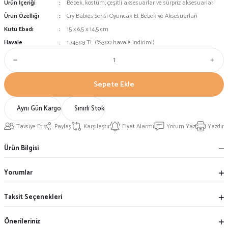
Ürün İçeriği
Bebek, kostüm, çeşitli aksesuarlar ve sürpriz aksesuarlar
Ürün Özelliği
Cry Babies Serisi Oyuncak Et Bebek ve Aksesuarları
Kutu Ebadı
15 x 6,5 x 14,5 cm
Havale
1.745,03 TL (%3,00 havale indirimi)
Sepete Ekle
Aynı Gün Kargo
Sınırlı Stok
Tavsiye Et
Paylaş
Karşılaştır
Fiyat Alarmı
Yorum Yaz
Yazdır
Ürün Bilgisi
Yorumlar
Taksit Seçenekleri
Önerileriniz