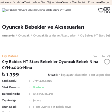
eri kargo ücretsiz
Yeni Üyelere Özel %3 İndirim
Sezona Özel İndirim Fırsatları
Kargo Ha
Oyuncak Bebekler ve Aksesuarları
Anasayfa
Oyuncak
Oyuncak Bebekler ve Aksesuarları
Cry Babies MT Stars Be
Cry Babies
Yorumlar (0)
Cry Babies MT Stars Bebekler Oyuncak Bebek Nina
CYM14000-Nina
₺ 1.799
₺ 192
den başlayan taksitlerle!
Taksit Seçenekleri
Stok Kodu
CYM14000NINA
Stok Durumu
Stokta var
Barkod Kodu
8056379173304N1
Yaş Aralığı
3+ yaş
Ürün Ebadı
15 cm Oyuncak Et Bebek Boyu