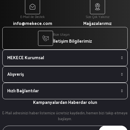
E-Mail ile Destek
Size Çok Yakınız
info@mekece.com
Mağazalarımız
Bize Ulaşın
İletişim Bilgilerimiz
MEKECE Kurumsal
Alışveriş
Hızlı Bağlantılar
Kampanyalardan Haberdar olun
E-Mail adresinizi haber listemize ücretsiz kaydedin, hemen bizi takip etmeye
başlayın.