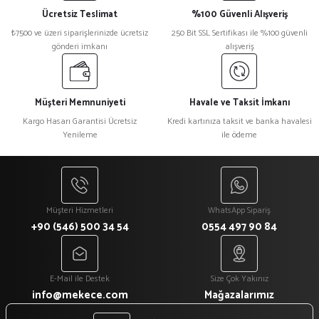
Ücretsiz Teslimat
%100 Güvenli Alışveriş
₺7500 ve üzeri siparişlerinizde ücretsiz
250 Bit SSL Sertifikası ile %100 güvenli
gönderi imkanı
alışveriş
Müşteri Memnuniyeti
Havale ve Taksit İmkanı
Kargo Hasarı Garantisi Ücretsiz
Kredi kartınıza taksit ve banka havalesi
Yenileme
ile ödeme
Müşteri Hizmetleri
WhatsApp Sipariş
+90 (546) 500 34 54
0554 497 90 84
E-Mail ile Destek
Size Çok Yakınız
info@mekece.com
Mağazalarımız