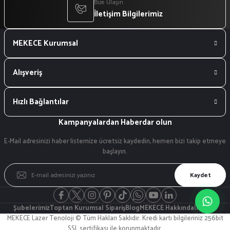
Bize Ulaşın
İletişim Bilgilerimiz
MEKECE Kurumsal
Alışveriş
Hızlı Bağlantılar
Kampanyalardan Haberdar olun
E-Mail adresinizi haber listemize ücretsiz kaydedin, hemen bizi takip etmeye
başlayın.
Kaydet
Şubelerimiz
Toptan Kurumsal Sipariş
Blog
MEKECE Hakkında
İletişim
MEKECE Lazer Tenoloji © Tüm Hakları Saklıdır. Kredi kartı bilgileriniz 256bit
SSL sertifikası ile korunmaktadır.