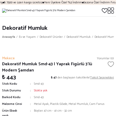
ş
₺ 7500 ve üzeri kargo ücretsiz
Yeni Üyelere Özel %3 İndirim
Sezona Özel İndirim Fırsat
Dekoratif Mumluk
Anasayfa
Ev ve Yaşam
Dekoratif Ürünler
Dekoratif Mumluk
Dekoratif Mumlu
Mekece
Yorumlar (0)
Dekoratif Mumluk Smd-43 | Yaprak Figürlü 3'lü
Modern Şamdan
₺ 443
₺ 47
den başlayan taksitlerle!
Taksit Seçenekleri
Stok Kodu
Smd-43
Stok Durumu
Stokta yok
Barkod Kodu
Smd-43
Malzeme Cinsi
Metal Ayak, Plastik Gövde, Metal Mumluk, Cam Fanus
Ürün Ebadı
Boyları 47 cm - 41 cm - 32 cm
renk