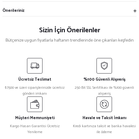
Önerileriniz
Sizin İçin Önerilenler
Bütçenize uygun fiyatlarla haftanın trendlerinde öne çıkanları keşfedin
Mekece
%5
Nikah Şekeri Hediyeliği Kokulu Sabun Magnet Nks-16
Ücretsiz Teslimat
%100 Güvenli Alışveriş
₺ 53
₺7500 ve üzeri siparişlerinizde ücretsiz
250 Bit SSL Sertifikası ile %100 güvenli
₺ 50
gönderi imkanı
alışveriş
Mekece
%3
Nikah Şekeri İncili Kutu Nks-23
Müşteri Memnuniyeti
Havale ve Taksit İmkanı
Kargo Hasarı Garantisi Ücretsiz
Kredi kartınıza taksit ve banka havalesi
Yenileme
ile ödeme
₺ 53