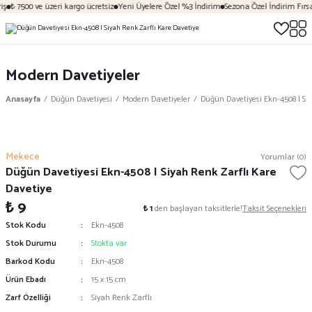
ş
₺ 7500 ve üzeri kargo ücretsiz
Yeni Üyelere Özel %3 İndirim
Sezona Özel İndirim Fırsat
Modern Davetiyeler
Anasayfa
Düğün Davetiyesi
Modern Davetiyeler
Düğün Davetiyesi Ekn-4508 | Si
Mekece
Yorumlar (0)
Düğün Davetiyesi Ekn-4508 | Siyah Renk Zarflı Kare
Davetiye
₺ 9
₺ 1
den başlayan taksitlerle!
Taksit Seçenekleri
Stok Kodu
Ekn-4508
Stok Durumu
Stokta var
Barkod Kodu
Ekn-4508
Ürün Ebadı
15 x 15 cm
Zarf Özelliği
Siyah Renk Zarflı