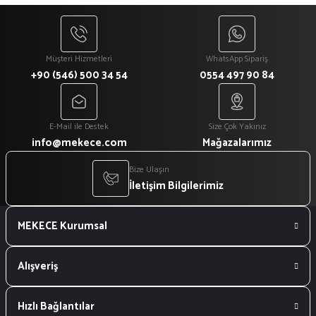
₺ 51
Mekece
Nikah Şekeri Hediyeliği Mantar Kapaklı Gül Çayı Dolu 50cc Armut Şişe Nks-56
Müşteri Hizmetleri
WhatsApp Sipariş
+90 (546) 500 34 54
0554 497 90 84
₺ 55
E-Mail ile Destek
Size Çok Yakınız
Mekece
%3
info@mekece.com
Mağazalarımız
Nikah Şekeri Hediyeliği Silindir Ahşap Mumluk Nks-57
Bize Ulaşın
İletişim Bilgilerimiz
₺ 60
MEKECE Kurumsal
₺ 58
Mekece
%3
Nikah Şekeri Hediyeliği Kalp Şekerli Mantar Tıpalı 25cc Şişe Nks-64
Alışveriş
Hızlı Bağlantılar