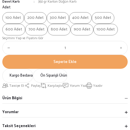
Davet Kartı
350 gr Karton Düğün Kartı
Adet
100 Adet
200 Adet
300 Adet
400 Adet
500 Adet
600 Adet
700 Adet
800 Adet
900 Adet
1000 Adet
Seçimini Yap ve Fiyatını Gör
Sepete Ekle
Kargo Bedava
Ön Siparişli Ürün
Tavsiye Et
Paylaş
Karşılaştır
Yorum Yaz
Yazdır
Ürün Bilgisi
Yorumlar
Taksit Seçenekleri