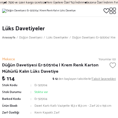
iş
₺ 7500 ve üzeri kargo ücretsiz
Yeni Üyelere Özel %3 İndirim
Sezona Özel İndirim Fırsa
Lüks Davetiyeler
Anasayfa
Düğün Davetiyesi
Lüks Davetiyeler
Düğün Davetiyesi Er-505104 | Kre
Mekece
Yorumlar (0)
Düğün Davetiyesi Er-505104 | Krem Renk Karton
Mühürlü Kalın Lüks Davetiye
₺ 114
₺ 12
den başlayan taksitlerle!
Taksit Seçenekleri
Stok Kodu
Er-505104
Stok Durumu
Stokta var
Barkod Kodu
Er-505104
Ürün Ebadı
Davet Kartı Katlı Vaziyette 18,3 x 18,3 cm - Zarf 20 x 19,6 cm
Zarf Özelliği
Krem Kapaklı Zarf