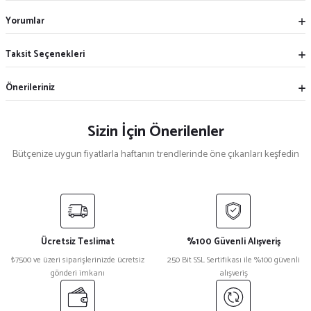
Yorumlar
Taksit Seçenekleri
Önerileriniz
Sizin İçin Önerilenler
Bütçenize uygun fiyatlarla haftanın trendlerinde öne çıkanları keşfedin
Mekece
%5
Nikah Şekeri Hediyeliği Kokulu Sabun Magnet Nks-16
Ücretsiz Teslimat
%100 Güvenli Alışveriş
₺ 53
₺7500 ve üzeri siparişlerinizde ücretsiz
250 Bit SSL Sertifikası ile %100 güvenli
₺ 50
gönderi imkanı
alışveriş
Mekece
%3
Nikah Şekeri İncili Kutu Nks-23