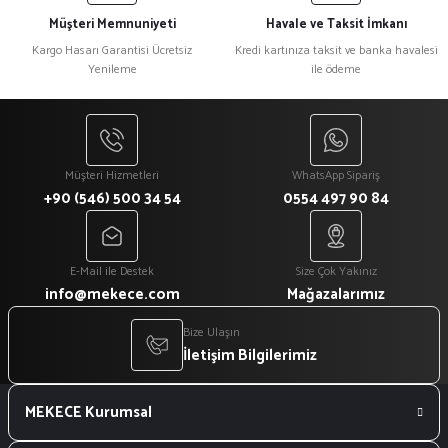
Müşteri Memnuniyeti
Havale ve Taksit İmkanı
Kargo Hasarı Garantisi Ücretsiz
Kredi kartınıza taksit ve banka havalesi
Yenileme
ile ödeme
₺ 53
₺ 51
Mekece
Nikah Şekeri Hediyeliği Mantar Kapaklı Gül Çayı Dolu 50cc Armut Şişe Nks-56
Müşteri Hizmetleri
WhatsApp Sipariş
+90 (546) 500 34 54
0554 497 90 84
₺ 55
E-Mail ile Destek
Size Çok Yakınız
Mekece
%3
info@mekece.com
Mağazalarımız
Nikah Şekeri Hediyeliği Silindir Ahşap Mumluk Nks-57
Bize Ulaşın
İletişim Bilgilerimiz
₺ 60
MEKECE Kurumsal
₺ 58
Mekece
%3