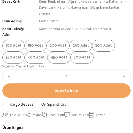
Davet Kartı
Krem Renk 1,6 mm Ağır mukavva sıvamalı - 2 Katlamalı -
Davet baskı Kartı Mukkavva üzeri 350 gr krem karton
sıvama
Ürün Ağırlığı
1 adedi 140 gr
Baskı Tekniği
Davet Kartına ve Zarfa Atlın Varak Yaldız Baskı
Adet
100 Adet
150 Adet
200 Adet
250 Adet
300 Adet
350 Adet
400 Adet
450 Adet
500 Adet
Seçimini Yap ve Fiyatını Gör
Sepete Ekle
Kargo Bedava
Ön Siparişli Ürün
Tavsiye Et
Paylaş
Karşılaştır
Yorum Yaz
Yazdır
Ürün Bilgisi