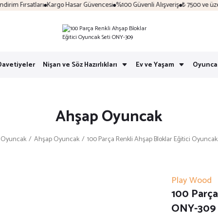
im Fırsatları
Kargo Hasar Güvencesi
%100 Güvenli Alışveriş
₺ 7500 ve üzeri 
Davetiyeler
Nişan ve Söz Hazırlıkları
Ev ve Yaşam
Oyunca
Ahşap Oyuncak
Oyuncak
Ahşap Oyuncak
100 Parça Renkli Ahşap Bloklar Eğitici Oyunca
Play Wood
100 Parça
ONY-309