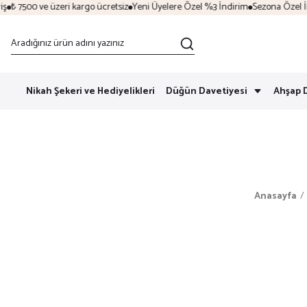
 7500 ve üzeri kargo ücretsiz
Yeni Üyelere Özel %3 İndirim
Sezona Özel İndir
Nikah Şekeri ve Hediyelikleri
Düğün Davetiyesi
Ahşap 
Anasayfa