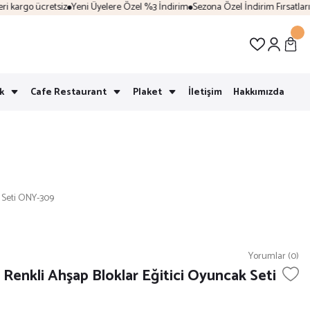
kargo ücretsiz
Yeni Üyelere Özel %3 İndirim
Sezona Özel İndirim Fırsatları
Ka
k
Cafe Restaurant
Plaket
İletişim
Hakkımızda
k Seti ONY-309
Yorumlar (0)
 Renkli Ahşap Bloklar Eğitici Oyuncak Seti