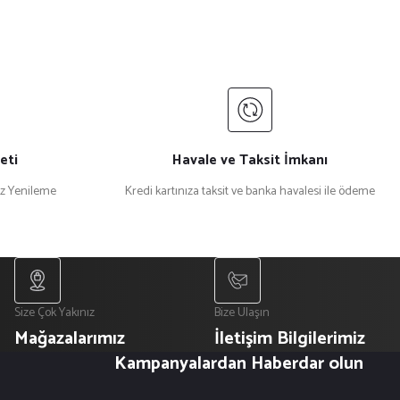
eti
Havale ve Taksit İmkanı
iz Yenileme
Kredi kartınıza taksit ve banka havalesi ile ödeme
Size Çok Yakınız
Bize Ulaşın
Mağazalarımız
İletişim Bilgilerimiz
Kampanyalardan Haberdar olun