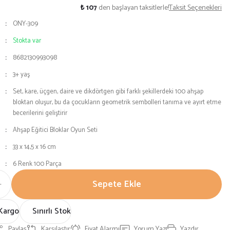
₺ 107
den başlayan taksitlerle!
Taksit Seçenekleri
ONY-309
Stokta var
8682130993098
3+ yaş
Set, kare, üçgen, daire ve dikdörtgen gibi farklı şekillerdeki 100 ahşap
bloktan oluşur, bu da çocukların geometrik sembolleri tanıma ve ayırt etme
becerilerini geliştirir
Ahşap Eğitici Bloklar Oyun Seti
33 x 14,5 x 16 cm
6 Renk 100 Parça
Sepete Ekle
Kargo
Sınırlı Stok
Paylaş
Karşılaştır
Fiyat Alarmı
Yorum Yaz
Yazdır