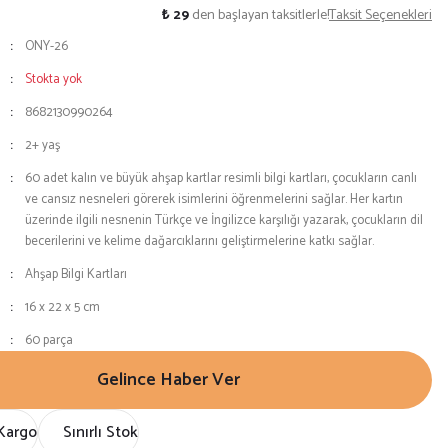
₺ 29
den başlayan taksitlerle!
Taksit Seçenekleri
ONY-26
Stokta yok
8682130990264
2+ yaş
60 adet kalın ve büyük ahşap kartlar resimli bilgi kartları, çocukların canlı
ve cansız nesneleri görerek isimlerini öğrenmelerini sağlar. Her kartın
üzerinde ilgili nesnenin Türkçe ve İngilizce karşılığı yazarak, çocukların dil
becerilerini ve kelime dağarcıklarını geliştirmelerine katkı sağlar.
Ahşap Bilgi Kartları
16 x 22 x 5 cm
60 parça
Gelince Haber Ver
Kargo
Sınırlı Stok