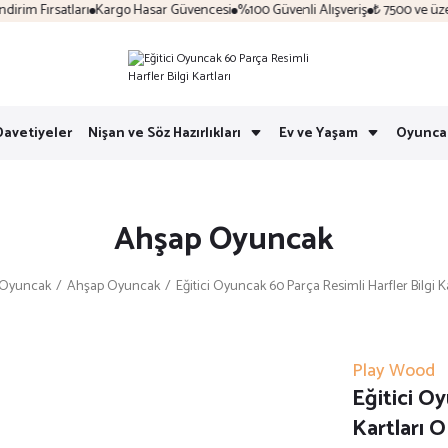
im Fırsatları
Kargo Hasar Güvencesi
%100 Güvenli Alışveriş
₺ 7500 ve üzeri 
Davetiyeler
Nişan ve Söz Hazırlıkları
Ev ve Yaşam
Oyunca
Ahşap Oyuncak
Oyuncak
Ahşap Oyuncak
Eğitici Oyuncak 60 Parça Resimli Harfler Bilgi 
Play Wood
Eğitici Oy
Kartları 