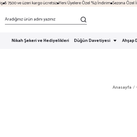
₺ 7500 ve üzeri kargo ücretsiz
Yeni Üyelere Özel %3 İndirim
Sezona Özel İndir
Nikah Şekeri ve Hediyelikleri
Düğün Davetiyesi
Ahşap 
Anasayfa