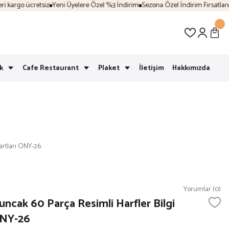
kargo ücretsiz
Yeni Üyelere Özel %3 İndirim
Sezona Özel İndirim Fırsatları
Ka
k
Cafe Restaurant
Plaket
İletişim
Hakkımızda
Kartları ONY-26
Yorumlar (0)
uncak 60 Parça Resimli Harfler Bilgi
ONY-26