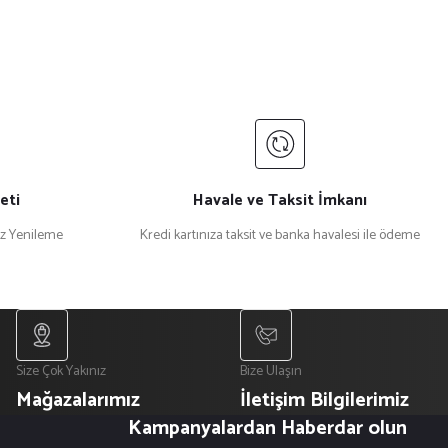
eti
Havale ve Taksit İmkanı
iz Yenileme
Kredi kartınıza taksit ve banka havalesi ile ödeme
Size Çok Yakınız
Bize Ulaşın
Mağazalarımız
İletişim Bilgilerimiz
Kampanyalardan Haberdar olun