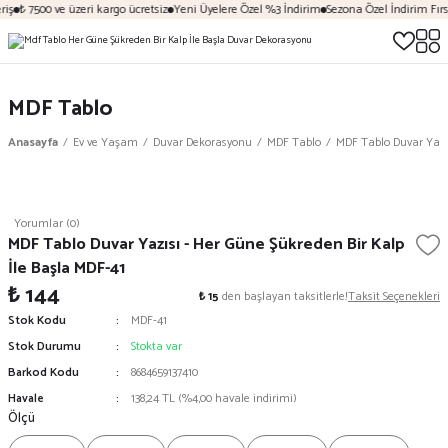
iş
₺ 7500 ve üzeri kargo ücretsiz
Yeni Üyelere Özel %3 İndirim
Sezona Özel İndirim Fırsa
MDF Tablo
Anasayfa
Ev ve Yaşam
Duvar Dekorasyonu
MDF Tablo
MDF Tablo Duvar Yazıs
Yorumlar (0)
MDF Tablo Duvar Yazısı - Her Güne Şükreden Bir Kalp
İle Başla MDF-41
₺ 144
₺ 15
den başlayan taksitlerle!
Taksit Seçenekleri
Stok Kodu
MDF-41
Stok Durumu
Stokta var
Barkod Kodu
8684659137410
Havale
138,24 TL (%4,00 havale indirimi)
Ölçü