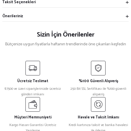
Taksit Seçenekleri
Önerileriniz
Sizin İçin Önerilenler
Bütçenize uygun fiyatlarla haftanın trendlerinde öne çıkanları keşfedin
Mekece
%5
Nikah Şekeri Hediyeliği Metal Ayna Magnet Nks-01
Ücretsiz Teslimat
%100 Güvenli Alışveriş
₺ 47
₺7500 ve üzeri siparişlerinizde ücretsiz
250 Bit SSL Sertifikası ile %100 güvenli
₺ 45
gönderi imkanı
alışveriş
%15
Kristal Plaket Ekt-165a
Müşteri Memnuniyeti
Havale ve Taksit İmkanı
Kargo Hasarı Garantisi Ücretsiz
Kredi kartınıza taksit ve banka havalesi
Yenileme
ile ödeme