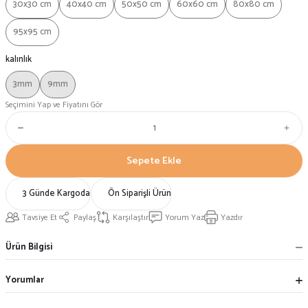
30x30 cm
40x40 cm
50x50 cm
60x60 cm
80x80 cm
95x95 cm
kalınlık
3mm
9mm
Seçimini Yap ve Fiyatını Gör
Sepete Ekle
3 Günde Kargoda
Ön Siparişli Ürün
Tavsiye Et
Paylaş
Karşılaştır
Yorum Yaz
Yazdır
Ürün Bilgisi
Yorumlar