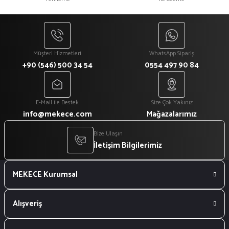
₺ 1.080
₺ 918
Müşteri Hizmetleri
WhatsApp Sipariş
+90 (546) 500 34 54
0554 497 90 84
E-Mail ile Destek
Size Çok Yakınız
info@mekece.com
Mağazalarımız
Bize Ulaşın
İletişim Bilgilerimiz
MEKECE Kurumsal
Alışveriş