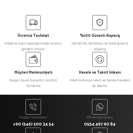
Ücretsiz Teslimat
%100 Güvenli Alışveriş
₺7500 ve üzeri siparişlerinizde ücretsiz
250 Bit SSL Sertifikası ile %100 güvenli
gönderi imkanı
alışveriş
Müşteri Memnuniyeti
Havale ve Taksit İmkanı
Kargo Hasarı Garantisi Ücretsiz
Kredi kartınıza taksit ve banka havalesi
Yenileme
ile ödeme
Müşteri Hizmetleri
WhatsApp Sipariş
+90 (546) 500 34 54
0554 497 90 84