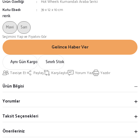
Ürün Özelliği
Hot Wheels Kumandalı Araba Serisi
Kutu Ebadı
39 x 12 x 10 cm
renk
Mavi
Sarı
Seçimini Yap ve Fiyatını Gör
Gelince Haber Ver
Aynı Gün Kargo
Sınırlı Stok
Tavsiye Et
Paylaş
Karşılaştır
Yorum Yaz
Yazdır
Ürün Bilgisi
Yorumlar
Taksit Seçenekleri
Önerileriniz