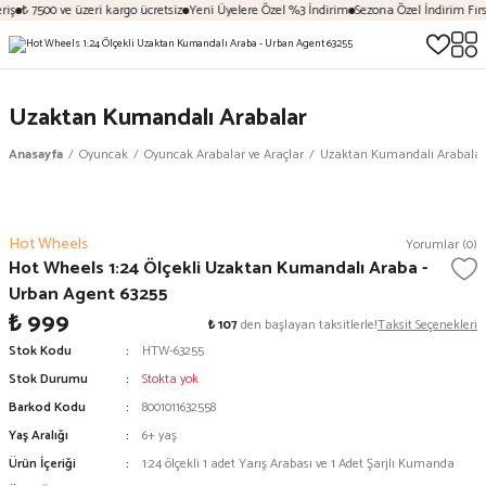
iş
₺ 7500 ve üzeri kargo ücretsiz
Yeni Üyelere Özel %3 İndirim
Sezona Özel İndirim Fırsa
Uzaktan Kumandalı Arabalar
Anasayfa
Oyuncak
Oyuncak Arabalar ve Araçlar
Uzaktan Kumandalı Arabalar
Hot Wheels
Yorumlar (0)
Hot Wheels 1:24 Ölçekli Uzaktan Kumandalı Araba -
Urban Agent 63255
₺ 999
₺ 107
den başlayan taksitlerle!
Taksit Seçenekleri
Stok Kodu
HTW-63255
Stok Durumu
Stokta yok
Barkod Kodu
8001011632558
Yaş Aralığı
6+ yaş
Ürün İçeriği
1:24 ölçekli 1 adet Yarış Arabası ve 1 Adet Şarjlı Kumanda