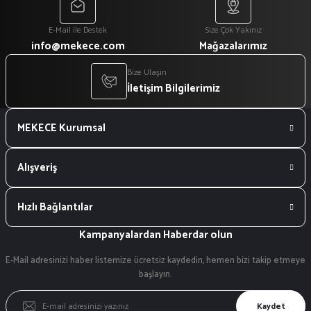
E-Mail ile Destek
Size Çok Yakınız
info@mekece.com
Mağazalarımız
Bize Ulaşın
İletişim Bilgilerimiz
MEKECE Kurumsal
Alışveriş
Hızlı Bağlantılar
Kampanyalardan Haberdar olun
E-Mail adresinizi haber listemize ücretsiz kaydedin, hemen bizi takip etmeye
başlayın.
Kaydet