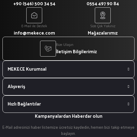
+90 (546) 500 34 54
0554 497 90 84
E-Mail ile Destek
Size Çok Yakınız
info@mekece.com
Mağazalarımız
Bize Ulaşın
İletişim Bilgilerimiz
MEKECE Kurumsal
Alışveriş
Hızlı Bağlantılar
Kampanyalardan Haberdar olun
E-Mail adresinizi haber listemize ücretsiz kaydedin, hemen bizi takip etmeye
başlayın.