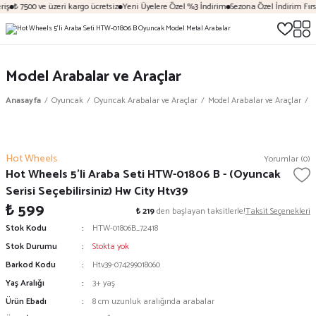
iş
₺ 7500 ve üzeri kargo ücretsiz
Yeni Üyelere Özel %3 İndirim
Sezona Özel İndirim Fırsa
Model Arabalar ve Araçlar
Anasayfa
Oyuncak
Oyuncak Arabalar ve Araçlar
Model Arabalar ve Araçlar
H
Hot Wheels
Yorumlar (0)
Hot Wheels 5'li Araba Seti HTW-01806 B - (Oyuncak
Serisi Seçebilirsiniz) Hw City Htv39
₺ 599
₺ 219
den başlayan taksitlerle!
Taksit Seçenekleri
Stok Kodu
HTW-01806B_72418
Stok Durumu
Stokta yok
Barkod Kodu
Htv39-074299018060
Yaş Aralığı
3+ yaş
Ürün Ebadı
8 cm uzunluk aralığında arabalar