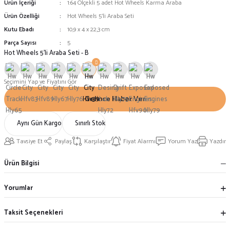
Ürün İçeriği
1:64 Ölçekli 5 adet Hot Wheels Karma Araba
Ürün Özelliği
Hot Wheels 5'li Araba Seti
Kutu Ebadı
10,9 x 4 x 22,3 cm
Parça Sayısı
5
Hot Wheels 5'li Araba Seti - B
Seçimini Yap ve Fiyatını Gör
Gelince Haber Ver
Aynı Gün Kargo
Sınırlı Stok
Tavsiye Et
Paylaş
Karşılaştır
Fiyat Alarmı
Yorum Yaz
Yazdır
Ürün Bilgisi
Yorumlar
Taksit Seçenekleri