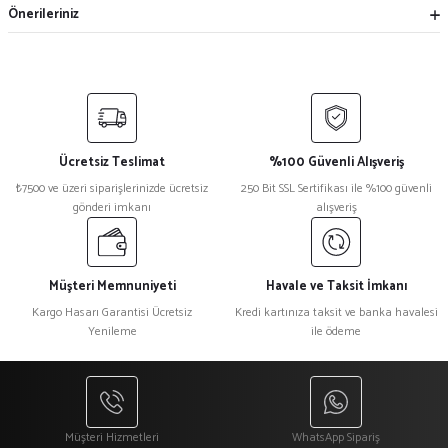
Önerileriniz
Ücretsiz Teslimat
%100 Güvenli Alışveriş
₺7500 ve üzeri siparişlerinizde ücretsiz
250 Bit SSL Sertifikası ile %100 güvenli
gönderi imkanı
alışveriş
Müşteri Memnuniyeti
Havale ve Taksit İmkanı
Kargo Hasarı Garantisi Ücretsiz
Kredi kartınıza taksit ve banka havalesi
Yenileme
ile ödeme
Müşteri Hizmetleri
WhatsApp Sipariş