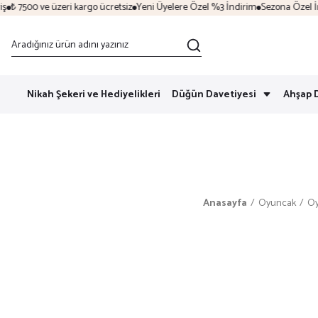
₺ 7500 ve üzeri kargo ücretsiz
Yeni Üyelere Özel %3 İndirim
Sezona Özel İndir
Nikah Şekeri ve Hediyelikleri
Düğün Davetiyesi
Ahşap 
Anasayfa
Oyuncak
Oy