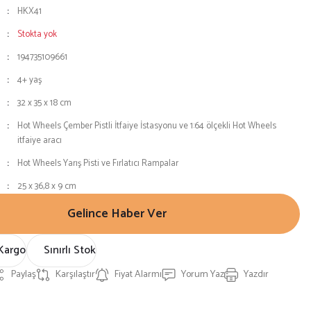
HKX41
Stokta yok
194735109661
4+ yaş
32 x 35 x 18 cm
Hot Wheels Çember Pistli İtfaiye İstasyonu ve 1:64 ölçekli Hot Wheels
itfaiye aracı
Hot Wheels Yarış Pisti ve Fırlatıcı Rampalar
25 x 36,8 x 9 cm
Gelince Haber Ver
Kargo
Sınırlı Stok
Paylaş
Karşılaştır
Fiyat Alarmı
Yorum Yaz
Yazdır