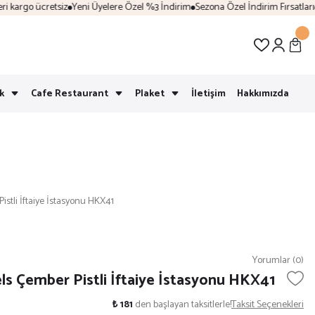
kargo ücretsiz
Yeni Üyelere Özel %3 İndirim
Sezona Özel İndirim Fırsatları
Ka
k
Cafe Restaurant
Plaket
İletişim
Hakkımızda
stli İftaiye İstasyonu HKX41
Yorumlar (0)
s Çember Pistli İftaiye İstasyonu HKX41
₺ 181
den başlayan taksitlerle!
Taksit Seçenekleri