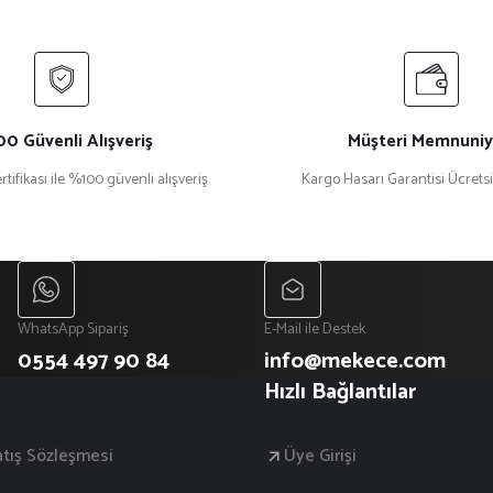
0 Güvenli Alışveriş
Müşteri Memnuniy
rtifikası ile %100 güvenli alışveriş
Kargo Hasarı Garantisi Ücrets
WhatsApp Sipariş
E-Mail ile Destek
0554 497 90 84
info@mekece.com
Hızlı Bağlantılar
atış Sözleşmesi
Üye Girişi