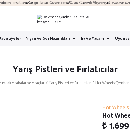
im Fırsatları
Kargo Hasar Güvencesi
%100 Güvenli Alışveriş
₺ 7500 ve üzeri 
Davetiyeler
Nişan ve Söz Hazırlıkları
Ev ve Yaşam
Oyunca
Yarış Pistleri ve Fırlatıcılar
uncak Arabalar ve Araçlar
Yarış Pistleri ve Fırlatıcılar
Hot Wheels Çember Pi
Hot Wheels
Hot Wheel
₺ 1.699