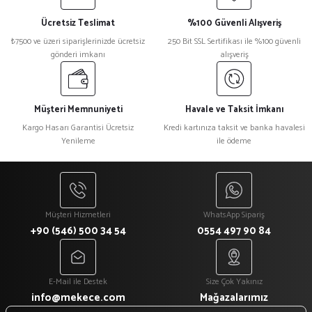
Ücretsiz Teslimat
%100 Güvenli Alışveriş
₺7500 ve üzeri siparişlerinizde ücretsiz
250 Bit SSL Sertifikası ile %100 güvenli
gönderi imkanı
alışveriş
Müşteri Memnuniyeti
Havale ve Taksit İmkanı
Kargo Hasarı Garantisi Ücretsiz
Kredi kartınıza taksit ve banka havalesi
Yenileme
ile ödeme
Müşteri Hizmetleri
WhatsApp Sipariş
+90 (546) 500 34 54
0554 497 90 84
E-Mail ile Destek
Size Çok Yakınız
info@mekece.com
Mağazalarımız