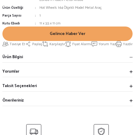
Ürün Özelliği
Hot Wheels 1:64 Ölçekli Model Metal Araç
Parça Sayısı
1
Kutu Ebadı
11 x 3,5 x 11 cm
Gelince Haber Ver
Tavsiye Et
Paylaş
Karşılaştır
Fiyat Alarmı
Yorum Yaz
Yazdır
Ürün Bilgisi
Yorumlar
Taksit Seçenekleri
Önerileriniz