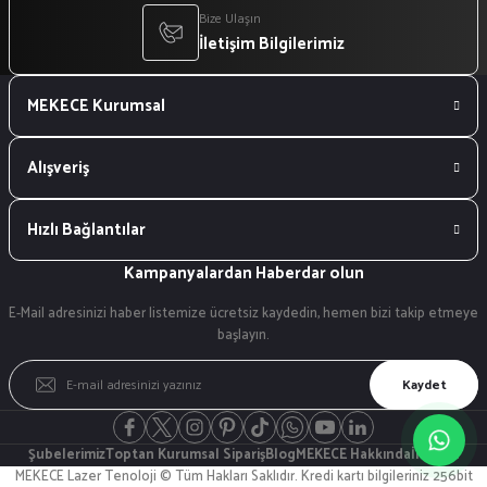
Bize Ulaşın
İletişim Bilgilerimiz
MEKECE Kurumsal
Alışveriş
Hızlı Bağlantılar
Kampanyalardan Haberdar olun
E-Mail adresinizi haber listemize ücretsiz kaydedin, hemen bizi takip etmeye
başlayın.
Kaydet
Şubelerimiz
Toptan Kurumsal Sipariş
Blog
MEKECE Hakkında
İletişim
MEKECE Lazer Tenoloji © Tüm Hakları Saklıdır. Kredi kartı bilgileriniz 256bit