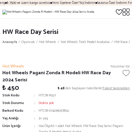
riş
₺ 7500 ve üzeri kargo ücretsiz
Yeni Üyelere Özel %3 İndirim
Sezona Özel İndirim Fırs
HW Race Day Serisi
Anasayfa
Oyuncak
Hot Wheels
Hot Wheels Tekli Model Arabalar
HW Race Day
Hot Wheels
Yorumlar (0)
Hot Wheels Pagani Zonda R Modeli HW Race Day
2024 Serisi
₺ 450
₺ 48
den başlayan taksitlerle!
Taksit Seçenekleri
Stok Kodu
HTC78-N521
Stok Durumu
Stokta yok
Barkod Kodu
HTC78-074299057854
Yaş Aralığı
3+ yaş
Ürün İçeriği
1:64 Ölçekli 1 adet Hot Wheels HW Race Day Serisi Pagani
Zonda R Modeli Metal Araba