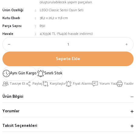
oluşturulabilecek yapım parçaları.
Ürün Özelliği
LEGO Classic Serisi Oyun Seti
Kutu Ebadı
38,2 x 26,2 x 11,8 cm
Parça Sayısı
850
Havale
4.703,06 TL (%4,00 havale indirimi)
Sepete Ekle
Aynı Gün Kargo
Sınırlı Stok
Tavsiye Et
Paylaş
Karşılaştır
Fiyat Alarmı
Yorum Yaz
Yazdır
Ürün Bilgisi
Yorumlar
Taksit Seçenekleri