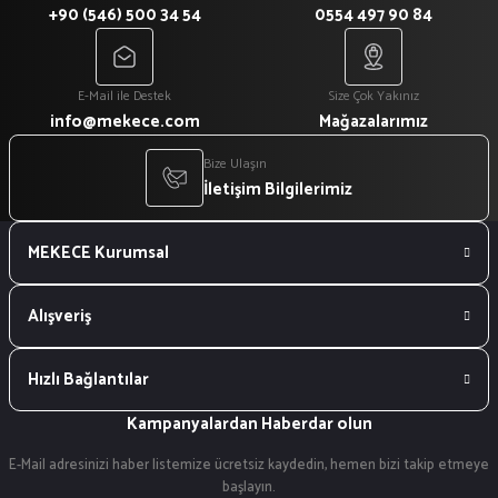
+90 (546) 500 34 54
0554 497 90 84
E-Mail ile Destek
Size Çok Yakınız
info@mekece.com
Mağazalarımız
Bize Ulaşın
İletişim Bilgilerimiz
MEKECE Kurumsal
Alışveriş
Hızlı Bağlantılar
Kampanyalardan Haberdar olun
E-Mail adresinizi haber listemize ücretsiz kaydedin, hemen bizi takip etmeye
başlayın.