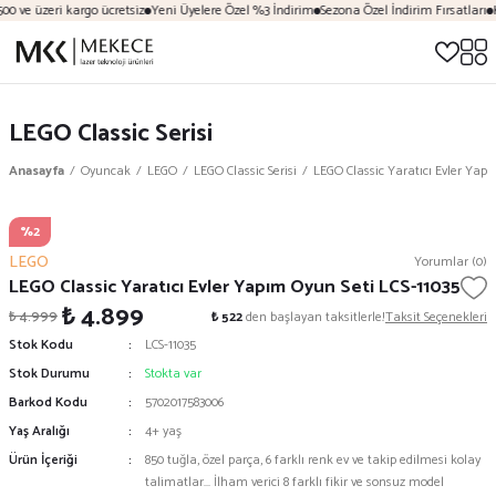
00 ve üzeri kargo ücretsiz
Yeni Üyelere Özel %3 İndirim
Sezona Özel İndirim Fırsatları
K
LEGO Classic Serisi
Anasayfa
Oyuncak
LEGO
LEGO Classic Serisi
LEGO Classic Yaratıcı Evler Yapı
%2
LEGO
Yorumlar (0)
LEGO Classic Yaratıcı Evler Yapım Oyun Seti LCS-11035
₺ 4.899
₺ 4.999
₺ 522
den başlayan taksitlerle!
Taksit Seçenekleri
Stok Kodu
LCS-11035
Stok Durumu
Stokta var
Barkod Kodu
5702017583006
Yaş Aralığı
4+ yaş
Ürün İçeriği
850 tuğla, özel parça, 6 farklı renk ev ve takip edilmesi kolay
talimatlar... İlham verici 8 farklı fikir ve sonsuz model