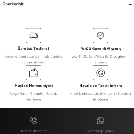
Önerileriniz
Ücretsiz Teslimat
%100 Güvenli Alışveriş
₺7500 ve üzeri siparişlerinizde ücretsiz
250 Bit SSL Sertifikası ile %100 güvenli
gönderi imkanı
alışveriş
Müşteri Memnuniyeti
Havale ve Taksit İmkanı
Kargo Hasarı Garantisi Ücretsiz
Kredi kartınıza taksit ve banka havalesi
Yenileme
ile ödeme
Müşteri Hizmetleri
WhatsApp Sipariş