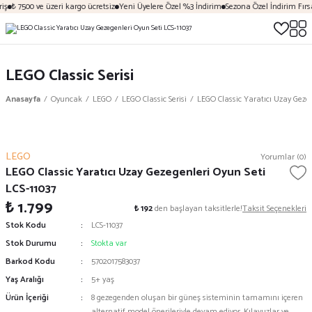
iş
₺ 7500 ve üzeri kargo ücretsiz
Yeni Üyelere Özel %3 İndirim
Sezona Özel İndirim Fırsa
LEGO Classic Serisi
Anasayfa
Oyuncak
LEGO
LEGO Classic Serisi
LEGO Classic Yaratıcı Uzay Gezeg
LEGO
Yorumlar (0)
LEGO Classic Yaratıcı Uzay Gezegenleri Oyun Seti
LCS-11037
₺ 1.799
₺ 192
den başlayan taksitlerle!
Taksit Seçenekleri
Stok Kodu
LCS-11037
Stok Durumu
Stokta var
Barkod Kodu
5702017583037
Yaş Aralığı
5+ yaş
Ürün İçeriği
8 gezegenden oluşan bir güneş sisteminin tamamını içeren
alternatif model önerileriyle devam ediyor. Kılavuzlar ve