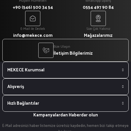
Müşteri Hizmetleri
WhatsApp Sipariş
+90 (546) 500 34 54
0554 497 90 84
E-Mail ile Destek
Size Çok Yakınız
info@mekece.com
Mağazalarımız
Bize Ulaşın
İletişim Bilgilerimiz
MEKECE Kurumsal
Alışveriş
Hızlı Bağlantılar
Kampanyalardan Haberdar olun
E-Mail adresinizi haber listemize ücretsiz kaydedin, hemen bizi takip etmeye