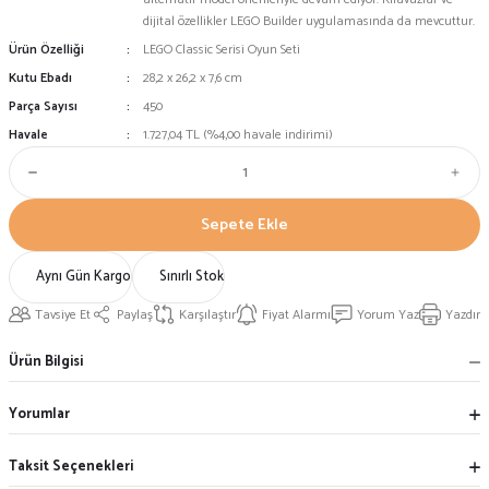
dijital özellikler LEGO Builder uygulamasında da mevcuttur.
Ürün Özelliği
LEGO Classic Serisi Oyun Seti
Kutu Ebadı
28,2 x 26,2 x 7,6 cm
Parça Sayısı
450
Havale
1.727,04 TL (%4,00 havale indirimi)
Sepete Ekle
Aynı Gün Kargo
Sınırlı Stok
Tavsiye Et
Paylaş
Karşılaştır
Fiyat Alarmı
Yorum Yaz
Yazdır
Ürün Bilgisi
Yorumlar
Taksit Seçenekleri