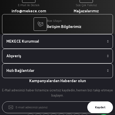
E-Mail ile Destek
Size Çok Yakınız
info@mekece.com
Mağazalarımız
Bize Ulaşın
İletişim Bilgilerimiz
MEKECE Kurumsal
Alışveriş
Hızlı Bağlantılar
Kampanyalardan Haberdar olun
E-Mail adresinizi haber listemize ücretsiz kaydedin, hemen bizi takip etmeye
başlayın.
Kaydet