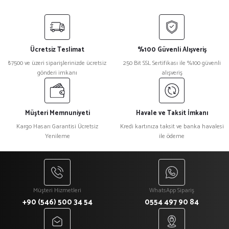
Ücretsiz Teslimat
%100 Güvenli Alışveriş
₺7500 ve üzeri siparişlerinizde ücretsiz
250 Bit SSL Sertifikası ile %100 güvenli
gönderi imkanı
alışveriş
Müşteri Memnuniyeti
Havale ve Taksit İmkanı
Kargo Hasarı Garantisi Ücretsiz
Kredi kartınıza taksit ve banka havalesi
Yenileme
ile ödeme
Müşteri Hizmetleri
WhatsApp Sipariş
+90 (546) 500 34 54
0554 497 90 84