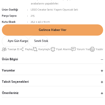
arabalarını yapabilirler.
Ürün Özelliği
LEGO Creator Serisi Yapım Oyuncak Seti
Parça Sayısı
215
Kutu Ebadı
26,2 x 4,6 x 19 cm
Gelince Haber Ver
Aynı Gün Kargo
Sınırlı Stok
Tavsiye Et
Paylaş
Karşılaştır
Fiyat Alarmı
Yorum Yaz
Yazdır
Ürün Bilgisi
Yorumlar
Taksit Seçenekleri
Önerileriniz