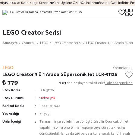
iş
₺ 7500 ve üzeri kargo ücretsiz
Yeni Üyelere Özel %3 İndirim
Sezona Özel İndirim Fırsa
LEGO Creator Serisi
Anasayfa
Oyuncak
LEGO
LEGO Creator Serisi
LEGO Creator 3’ü 1 Arada Süpers
LEGO
Yorumlar (0)
LEGO Creator 3’ü 1 Arada Süpersonik Jet LCR-31126
₺ 779
₺ 83
den başlayan taksitlerle!
Taksit Seçenekleri
Stok Kodu
LCR-31126
Stok Durumu
Stokta yok
Barkod Kodu
5702017117447
Yaş Aralığı
7+ yaş
Ürün İçeriği
Tamamı inşa edilebilir ve dönüştürülebilir Oyuncak bir jet
yapabilir, sonra onu bir helikoptere veya sürat teknesine
dönüştürebilirler ya da 215 parçayı kullanarak kendi havalı