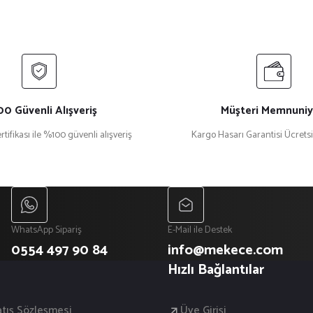
0 Güvenli Alışveriş
Müşteri Memnuniy
rtifikası ile %100 güvenli alışveriş
Kargo Hasarı Garantisi Ücrets
WhatsApp Sipariş
E-Mail ile Destek
0554 497 90 84
info@mekece.com
Hızlı Bağlantılar
atış Sözleşmesi
Üye Girişi