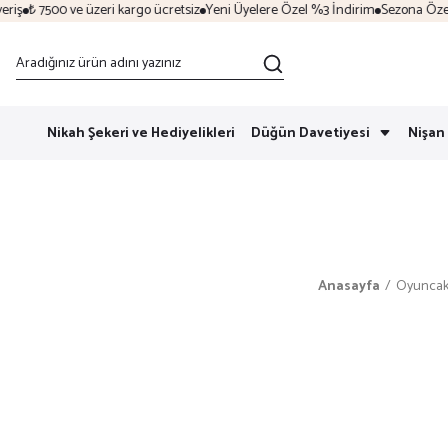
ş
₺ 7500 ve üzeri kargo ücretsiz
Yeni Üyelere Özel %3 İndirim
Sezona Özel İnd
Nikah Şekeri ve Hediyelikleri
Düğün Davetiyesi
Nişan 
Anasayfa
Oyunca