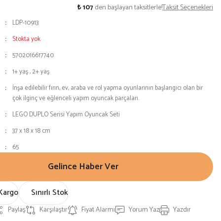
₺ 107
den başlayan taksitlerle!
Taksit Seçenekleri
LDP-10913
Stokta yok
5702016617740
1+ yaş
,
2+ yaş
İnşa edilebilir fırın, ev, araba ve rol yapma oyunlarının başlangıcı olan bir
çok ilginç ve eğlenceli yapım oyuncak parçaları.
LEGO DUPLO Serisi Yapım Oyuncak Seti
37 x 18 x 18 cm
65
Gelince Haber Ver
Kargo
Sınırlı Stok
Paylaş
Karşılaştır
Fiyat Alarmı
Yorum Yaz
Yazdır