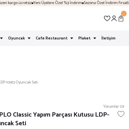
i kargo ücretsiz
Yeni Üyelere Özel %3 İndirim
Sezona Özel İndirim Fırsatları
Oyuncak
Cafe Restaurant
Plaket
İletişim
DP-10913 Oyuncak Seti
Yorumlar (0)
LO Classic Yapım Parçası Kutusu LDP-
ncak Seti