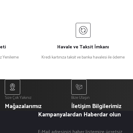
eti
Havale ve Taksit İmkanı
iz Yenileme
Kredi kartınıza taksit ve banka havalesi ile ödeme
Size Çok Yakınız
Bize Ulaşın
Mağazalarımız
İletişim Bilgilerimiz
Kampanyalardan Haberdar olun
E-Mail adresinizi haber listemize ücretsiz