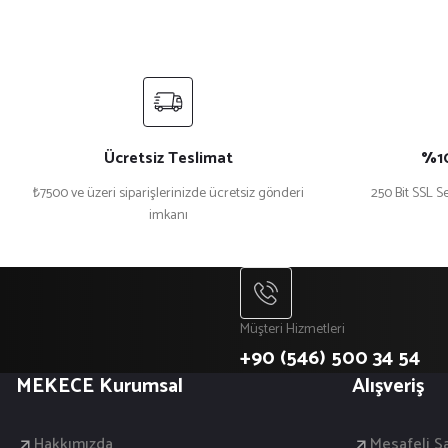
Ücretsiz Teslimat
%10
₺7500 ve üzeri siparişlerinizde ücretsiz gönderi
250 Bit SSL Se
imkanı
Müşteri Hizmetleri
+90 (546) 500 34 54
MEKECE Kurumsal
Alışveriş
Hakkımızda
Mesafeli S