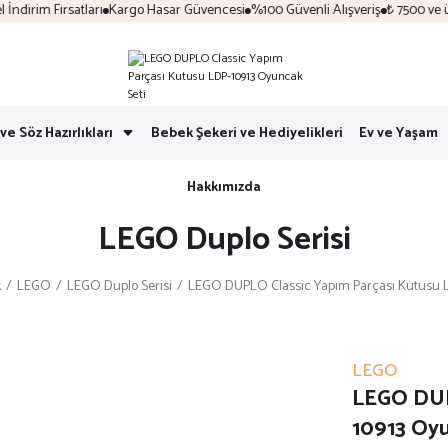
irim Fırsatları
Kargo Hasar Güvencesi
%100 Güvenli Alışveriş
₺ 7500 ve üzer
ve Söz Hazırlıkları
Bebek Şekeri ve Hediyelikleri
Ev ve Yaşam
Hakkımızda
LEGO Duplo Serisi
k
LEGO
LEGO Duplo Serisi
LEGO DUPLO Classic Yapım Parçası Kutusu L
LEGO
LEGO DUP
10913 Oyu