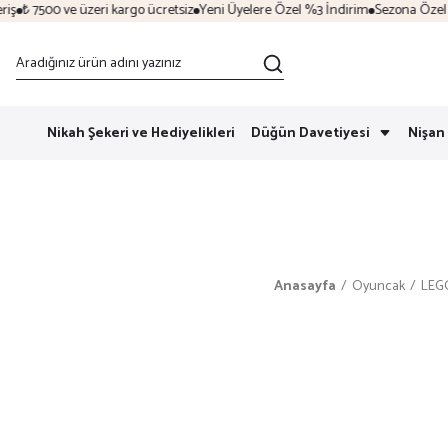
₺ 7500 ve üzeri kargo ücretsiz
Yeni Üyelere Özel %3 İndirim
Sezona Özel İndi
Nikah Şekeri ve Hediyelikleri
Düğün Davetiyesi
Nişan 
Anasayfa
Oyuncak
LEG