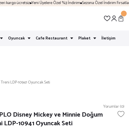
 kargo ücretsiz
Yeni Üyelere Özel %3 İndirim
Sezona Özel İndirim Fırsatları
K
Oyuncak
Cafe Restaurant
Plaket
İletişim
reni LDP-10941 Oyuncak Seti
Yorumlar (0)
LO Disney Mickey ve Minnie Doğum
i LDP-10941 Oyuncak Seti