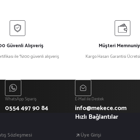
0 Güvenli Alışveriş
Müşteri Memnuniy
rtifikası ile %100 güvenli alışveriş
Kargo Hasarı Garantisi Ücrets
WhatsApp Sipariş
E-Mail ile Destek
0554 497 90 84
info@mekece.com
Hızlı Bağlantılar
atış Sözleşmesi
Üye Girişi