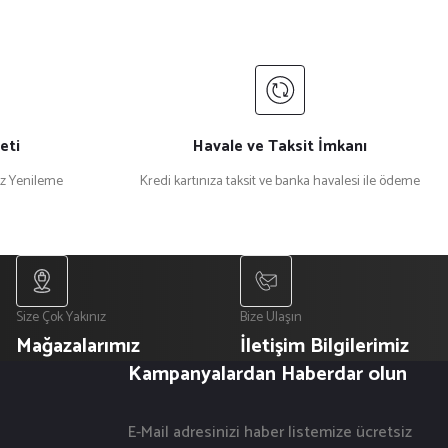
eti
Havale ve Taksit İmkanı
iz Yenileme
Kredi kartınıza taksit ve banka havalesi ile ödeme
Size Çok Yakınız
Bize Ulaşın
Mağazalarımız
İletişim Bilgilerimiz
Kampanyalardan Haberdar olun
E-Mail adresinizi haber listemize ücretsiz