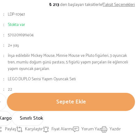
₺ 213
den başlayan taksitlerle!
Taksit Seçenekleri
LDP-10941
Stokta var
5702016911404
2+ yaş
İnşa edilebilir Mickey Mouse, Minnie Mouse ve Pluto figürleri, 3 oyuncak
tren, mumlu doğum günü pastası, 5 figürlü yapım parçaları ile eğlenceli
yapım oyuncak parçaları.
LEGO DUPLO Serisi Yapım Oyuncak Seti
22
Sepete Ekle
Kargo
Sınırlı Stok
Paylaş
Karşılaştır
Fiyat Alarmı
Yorum Yaz
Yazdır