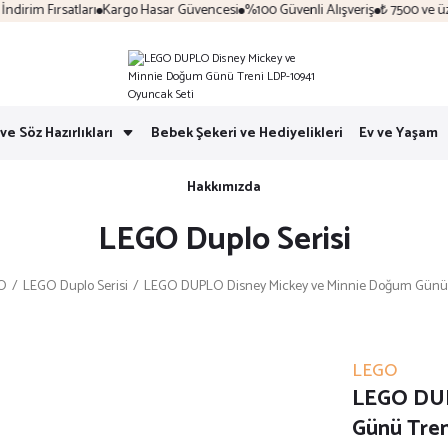
rim Fırsatları
Kargo Hasar Güvencesi
%100 Güvenli Alışveriş
₺ 7500 ve üzeri
ve Söz Hazırlıkları
Bebek Şekeri ve Hediyelikleri
Ev ve Yaşam
Hakkımızda
LEGO Duplo Serisi
O
LEGO Duplo Serisi
LEGO DUPLO Disney Mickey ve Minnie Doğum Günü T
LEGO
LEGO DUP
Günü Tren